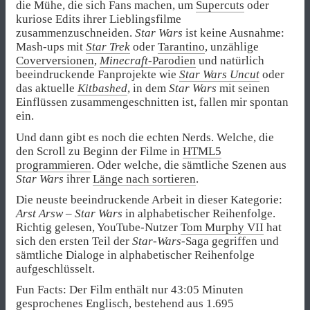
die Mühe, die sich Fans machen, um
Supercuts
oder
kuriose Edits ihrer Lieblingsfilme
zusammenzuschneiden.
Star Wars
ist keine Ausnahme:
Mash-ups mit
Star Trek
oder
Tarantino
, unzählige
Coverversionen
,
Minecraft
-Parodien
und natürlich
beeindruckende Fanprojekte wie
Star Wars Uncut
oder
das aktuelle
Kitbashed
, in dem
Star Wars
mit seinen
Einflüssen zusammengeschnitten ist, fallen mir spontan
ein.
Und dann gibt es noch die echten Nerds. Welche, die
den Scroll zu Beginn der Filme in
HTML5
programmieren
. Oder welche, die sämtliche Szenen aus
Star Wars
ihrer
Länge nach sortieren
.
Die neuste beeindruckende Arbeit in dieser Kategorie:
Arst Arsw
–
Star Wars
in alphabetischer Reihenfolge.
Richtig gelesen, YouTube-Nutzer
Tom Murphy VII
hat
sich den ersten Teil der
Star-Wars
-Saga gegriffen und
sämtliche Dialoge in alphabetischer Reihenfolge
aufgeschlüsselt.
Fun Facts: Der Film enthält nur 43:05 Minuten
gesprochenes Englisch, bestehend aus 1.695