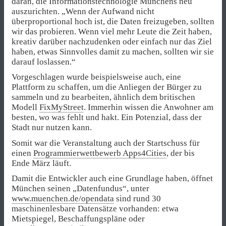
daran, die Informationstechnologie Münchens neu
auszurichten. „Wenn der Aufwand nicht
überproportional hoch ist, die Daten freizugeben, sollten
wir das probieren. Wenn viel mehr Leute die Zeit haben,
kreativ darüber nachzudenken oder einfach nur das Ziel
haben, etwas Sinnvolles damit zu machen, sollten wir sie
darauf loslassen.“
Vorgeschlagen wurde beispielsweise auch, eine
Plattform zu schaffen, um die Anliegen der Bürger zu
sammeln und zu bearbeiten, ähnlich dem britischen
Modell
FixMyStreet
. Immerhin wissen die Anwohner am
besten, wo was fehlt und hakt. Ein Potenzial, dass der
Stadt nur nutzen kann.
Somit war die Veranstaltung auch der Startschuss für
einen
Programmierwettbewerb Apps4Cities
, der bis
Ende März läuft.
Damit die Entwickler auch eine Grundlage haben, öffnet
München seinen „Datenfundus“, unter
www.muenchen.de/opendata
sind rund 30
maschinenlesbare Datensätze vorhanden: etwa
Mietspiegel, Beschaffungspläne oder