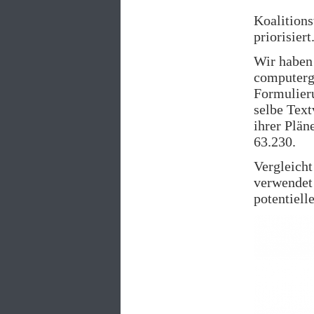
Koalitions
priorisier
Wir haben 
computerge
Formulieru
selbe Tex
ihrer Plän
63.230.
Vergleicht
verwendet 
potentiell