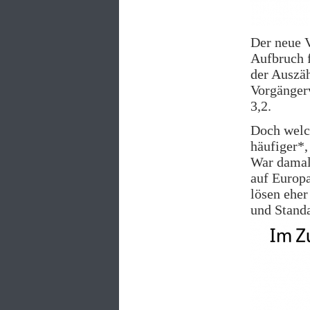
Der neue V
Aufbruch f
der Auszä
Vorgängerv
3,2.
Doch welc
häufiger*,
War damals
auf Europ
lösen eher
und Standa