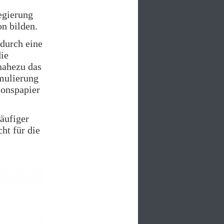
egierung
n bilden.
durch eine
die
nahezu das
mulierung
ionspapier
äufiger
ht für die