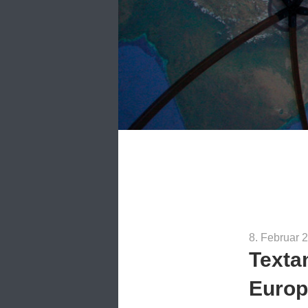
8. Februar 
Texta
Europ