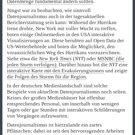
Datenmenge fundamental ändern sollten
.
Jüngst war zu beobachten, wie sinnvoll
Datenjournalismus auch in der tagesaktuellen
Berichterstattung sein kann: Während der Hurrikan
Irene drohte, New York mit voller Wucht zu treffen,
boten einige Onlinemedien in den USA interaktive
Visualisierungen an. Diese beruhten auf Open Data der
US-Wetterbehörde und boten die Möglichkeit, den
voraussichtlichen Weg des Hurrikans vorzuzeichnen.
Siehe etwa die
New York Times
(
NYT
) oder
MSNBC (die
jeden Sturm verfolgen).
Darüber hinaus bot die
NYT
eine
interaktive Karte mit den Evakuierungszonen
und zeigte
die Folgen des Sturms für die Region
.
In der deutschen Medienlandschaft sind solche
Beispiele von aktuellem Datenjournalismus noch selten.
Keines der großen Medienhäuser hat offenbar
entsprechendes Personal, um innerhalb von wenigen
Tagen oder gar Stunden mit interaktiven Schilderungen
von Vorgängen aufzuwarten.
Datenjournalismus ist hierzulande ein zartes
Pflänzchen; dabei ist seit den hervorragenden Arbeiten