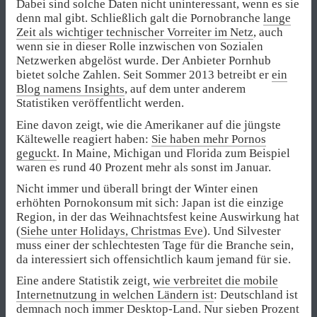
Dabei sind solche Daten nicht uninteressant, wenn es sie
denn mal gibt. Schließlich galt die Pornobranche
lange
Zeit als wichtiger technischer Vorreiter im Netz
, auch
wenn sie in dieser Rolle inzwischen von Sozialen
Netzwerken abgelöst wurde. Der Anbieter Pornhub
bietet solche Zahlen. Seit Sommer 2013 betreibt er
ein
Blog namens Insights
, auf dem unter anderem
Statistiken veröffentlicht werden.
Eine davon zeigt, wie die Amerikaner auf die jüngste
Kältewelle reagiert haben:
Sie haben mehr Pornos
geguckt
. In Maine, Michigan und Florida zum Beispiel
waren es rund 40 Prozent mehr als sonst im Januar.
Nicht immer und überall bringt der Winter einen
erhöhten Pornokonsum mit sich: Japan ist die einzige
Region, in der das Weihnachtsfest keine Auswirkung hat
(
Siehe unter Holidays, Christmas Eve
). Und Silvester
muss einer der schlechtesten Tage für die Branche sein,
da interessiert sich offensichtlich kaum jemand für sie.
Eine andere Statistik zeigt,
wie verbreitet die mobile
Internetnutzung in welchen Ländern ist
: Deutschland ist
demnach noch immer Desktop-Land. Nur sieben Prozent