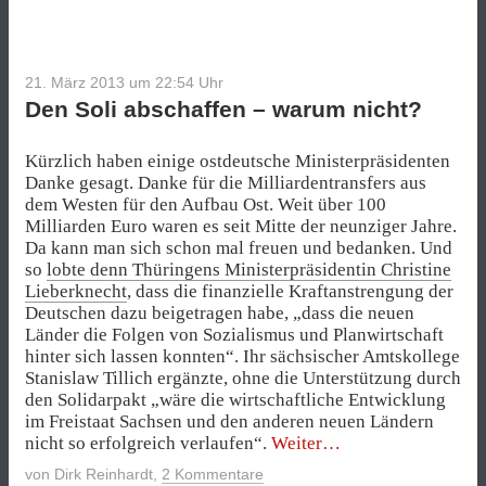
21. März 2013 um 22:54
Uhr
Den Soli abschaffen – warum nicht?
Kürzlich haben einige ostdeutsche Ministerpräsidenten
Danke gesagt. Danke für die Milliardentransfers aus
dem Westen für den Aufbau Ost. Weit über 100
Milliarden Euro waren es seit Mitte der neunziger Jahre.
Da kann man sich schon mal freuen und bedanken. Und
so
lobte denn Thüringens Ministerpräsidentin Christine
Lieberknecht
, dass die finanzielle Kraftanstrengung der
Deutschen dazu beigetragen habe, „dass die neuen
Länder die Folgen von Sozialismus und Planwirtschaft
hinter sich lassen konnten“. Ihr sächsischer Amtskollege
Stanislaw Tillich ergänzte, ohne die Unterstützung durch
den Solidarpakt „wäre die wirtschaftliche Entwicklung
im Freistaat Sachsen und den anderen neuen Ländern
„Den
nicht so erfolgreich verlaufen“.
Weiter
Soli
von
Dirk Reinhardt
,
2 Kommentare
abschaffen