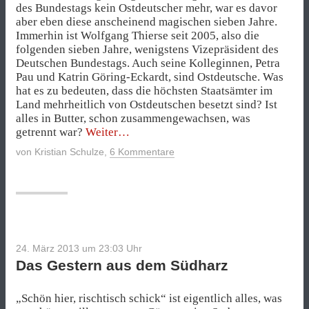
des Bundestags kein Ostdeutscher mehr, war es davor
aber eben diese anscheinend magischen sieben Jahre.
Immerhin ist Wolfgang Thierse seit 2005, also die
folgenden sieben Jahre, wenigstens Vizepräsident des
Deutschen Bundestags. Auch seine Kolleginnen, Petra
Pau und Katrin Göring-Eckardt, sind Ostdeutsche. Was
hat es zu bedeuten, dass die höchsten Staatsämter im
Land mehrheitlich von Ostdeutschen besetzt sind? Ist
alles in Butter, schon zusammengewachsen, was
„Deutschland
getrennt war?
Weiter
bleibt
von
Kristian Schulze
,
6 Kommentare
anders“
24. März 2013 um 23:03
Uhr
Das Gestern aus dem Südharz
„Schön hier, rischtisch schick“ ist eigentlich alles, was