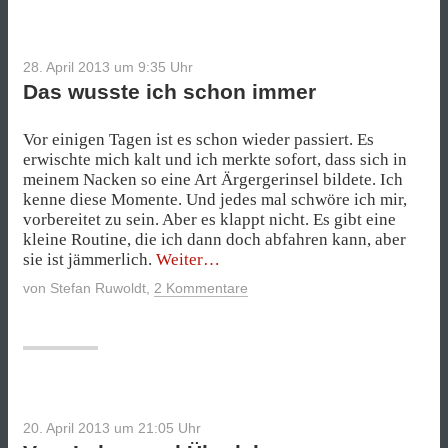
28. April 2013 um 9:35
Uhr
Das wusste ich schon immer
Vor einigen Tagen ist es schon wieder passiert. Es
erwischte mich kalt und ich merkte sofort, dass sich in
meinem Nacken so eine Art Ärgergerinsel bildete. Ich
kenne diese Momente. Und jedes mal schwöre ich mir,
vorbereitet zu sein. Aber es klappt nicht. Es gibt eine
kleine Routine, die ich dann doch abfahren kann, aber
„Das
sie ist jämmerlich.
Weiter
wusste
von
Stefan Ruwoldt
,
2 Kommentare
ich
schon
immer“
20. April 2013 um 21:05
Uhr