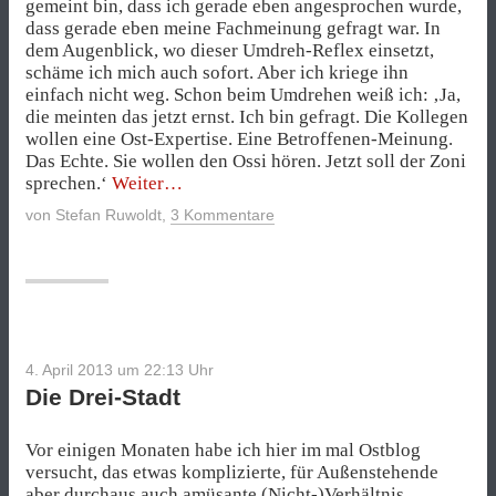
gemeint bin, dass ich gerade eben angesprochen wurde,
dass gerade eben meine Fachmeinung gefragt war. In
dem Augenblick, wo dieser Umdreh-Reflex einsetzt,
schäme ich mich auch sofort. Aber ich kriege ihn
einfach nicht weg. Schon beim Umdrehen weiß ich: ‚Ja,
die meinten das jetzt ernst. Ich bin gefragt. Die Kollegen
wollen eine Ost-Expertise. Eine Betroffenen-Meinung.
Das Echte. Sie wollen den Ossi hören. Jetzt soll der Zoni
„Wann
sprechen.‘
Weiter
sagt
von
Stefan Ruwoldt
,
3 Kommentare
man
was?“
4. April 2013 um 22:13
Uhr
Die Drei-Stadt
Vor einigen Monaten habe ich hier im mal Ostblog
versucht, das etwas komplizierte, für Außenstehende
aber durchaus auch amüsante
(Nicht-)Verhältnis