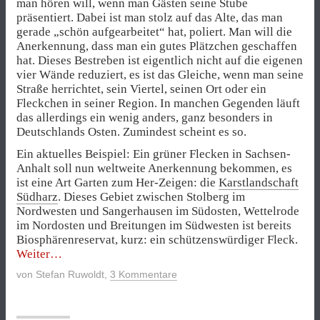
man hören will, wenn man Gästen seine Stube
präsentiert. Dabei ist man stolz auf das Alte, das man
gerade „schön aufgearbeitet“ hat, poliert. Man will die
Anerkennung, dass man ein gutes Plätzchen geschaffen
hat. Dieses Bestreben ist eigentlich nicht auf die eigenen
vier Wände reduziert, es ist das Gleiche, wenn man seine
Straße herrichtet, sein Viertel, seinen Ort oder ein
Fleckchen in seiner Region. In manchen Gegenden läuft
das allerdings ein wenig anders, ganz besonders in
Deutschlands Osten. Zumindest scheint es so.
Ein aktuelles Beispiel: Ein grüner Flecken in Sachsen-
Anhalt soll nun weltweite Anerkennung bekommen, es
ist eine Art Garten zum Her-Zeigen: die
Karstlandschaft
Südharz
. Dieses Gebiet zwischen Stolberg im
Nordwesten und Sangerhausen im Südosten, Wettelrode
im Nordosten und Breitungen im Südwesten ist bereits
Biosphärenreservat, kurz: ein schützenswürdiger Fleck.
„Das
Weiter
Gestern
von
Stefan Ruwoldt
,
3 Kommentare
aus
dem
Südharz“