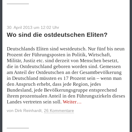
30. April 2013 um 12:02
Uhr
Wo sind die ostdeutschen Eliten?
Deutschlands Eliten sind westdeutsch. Nur fünf bis neun
Prozent der Führungsposten in Politik, Wirtschaft,
Militär, Justiz etc. sind derzeit von Menschen besetzt,
die in Ostdeutschland geboren worden sind. Gemessen
am Anteil der Ostdeutschen an der Gesamtbevölkerung
in Deutschland müssten es 17 Prozent sein – wenn man
den Anspruch erhebt, dass jede Region, jedes
Bundesland, jede Bevölkerungsgruppe entsprechend
ihrem prozentualen Anteil in den Führungszirkeln dieses
„Wo
Landes vertreten sein soll.
Weiter
sind
von
Dirk Reinhardt
,
26 Kommentare
die
ostdeutschen
Eliten?“