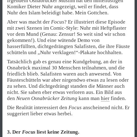
Irgendein Osnabrücker Muslim hat den mittellustigen
Komiker Dieter Nuhr angezeigt, weil er findet, dass
Nuhr den Islam beleidigt habe. Mein Gottchen.
Aber was macht der
Focus
? Er illustriert diese Episode
mit zwei Szenen im Comic-Style: Nuhr mit Heftpflaster
vor dem Mund (Genau: Zensur! So weit sind wir schon
gekommen!). Und eine wütende Demo von
hasserfüllten, dichtgedrängten Salafisten, die ihre Fäuste
schütteln und „Nuhr verklagen!“-Plakate hochhalten.
Tatsächlich gab es genau eine Kundgebung, an der in
Osnabrück maximal 30 Menschen teilnahmen, und die
friedlich blieb. Salafisten waren auch anwesend. Von
Fäusteschütteln war aber nirgendwo etwas zu lesen oder
zu sehen. Und dichtgedrängt standen die Männer auch
nicht. Sie sahen eher etwas verloren aus. Ein Bild aus
den
Neuen Osnabrücker Zeitung
kann man
hier
finden.
Die Realität interessiert den
Focus
anscheinend nicht. Er
suggeriert lieber etwas herbei.
3. Der
Focus
liest keine Zeitung.