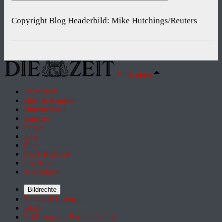
Copyright Blog Headerbild: Mike Hutchings/Reuters
Nach oben
Impressum
Hilfe & Kontakt
Unternehmen
Karriere
Presse
Jobs
Shop
ZEIT REISEN
Inserieren
Mediadaten
Bildrechte
Rechte & Lizenzen
AGB
Erklärung zur Barrierefreiheit