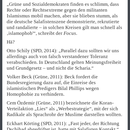
„Grüne und Sozialdemokraten finden es schlimm, dass
Rechte oder Rechtsextreme gegen den militanten
Islamismus mobil machen, aber sie blieben stumm, als
die deutsche Salafistenszene demonstrierte, rekrutierte
und randalierte – in solchen Kreisen gilt man schnell als
‚islamophob'“, schreibt der
Focus
.
Hä?
Otto Schily (SPD, 2014): „Parallel dazu sollten wir uns
allerdings auch von falsch verstandener Toleranz
verabschieden. In Deutschland gelten Meinungsfreiheit
und Grundgesetz – und nicht die Scharia.“
Volker Beck (Grüne, 2011): Beck fordert die
Bundesregierung dazu auf, die Einreise des
islamistischen Predigers Bilal Phillips wegen
Homophobie zu verhindern.
Cem Özdemir (Grüne, 2011) bezeichnete die Koran-
Verteilaktion „Lies“ als „Werbestrategie“, mit der sich
Radikale als Sprachrohr der Muslime darstellen wollten.
Eckhart Körting (SPD, 2011): „Fast jeder, der Richtung
Dschihad abgedriftet ist, hatte mit Salafisten Kontakt.“