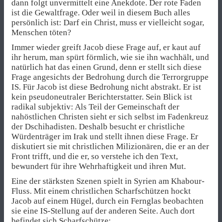
dann folgt unvermittelt eine Anekdote. Der rote Faden
ist die Gewaltfrage. Oder weil in diesem Buch alles
persönlich ist: Darf ein Christ, muss er vielleicht sogar,
Menschen töten?
Immer wieder greift Jacob diese Frage auf, er kaut auf
ihr herum, man spürt förmlich, wie sie ihn wachhält, und
natürlich hat das einen Grund, denn er stellt sich diese
Frage angesichts der Bedrohung durch die Terrorgruppe
IS. Für Jacob ist diese Bedrohung nicht abstrakt. Er ist
kein pseudoneutraler Berichterstatter. Sein Blick ist
radikal subjektiv: Als Teil der Gemeinschaft der
nahöstlichen Christen sieht er sich selbst im Fadenkreuz
der Dschihadisten. Deshalb besucht er christliche
Würdenträger im Irak und stellt ihnen diese Frage. Er
diskutiert sie mit christlichen Milizionären, die er an der
Front trifft, und die er, so verstehe ich den Text,
bewundert für ihre Wehrhaftigkeit und ihren Mut.
Eine der stärksten Szenen spielt in Syrien am Khabour-
Fluss. Mit einem christlichen Scharfschützen hockt
Jacob auf einem Hügel, durch ein Fernglas beobachten
sie eine IS-Stellung auf der anderen Seite. Auch dort
befindet sich Scharfschütze: