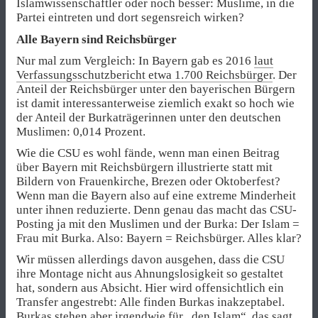
Islamwissenschaftler oder noch besser: Muslime, in die
Partei eintreten und dort segensreich wirken?
Alle Bayern sind Reichsbürger
Nur mal zum Vergleich: In Bayern gab es 2016
laut
Verfassungsschutzbericht etwa 1.700 Reichsbürger
. Der
Anteil der Reichsbürger unter den bayerischen Bürgern
ist damit interessanterweise ziemlich exakt so hoch wie
der Anteil der Burkaträgerinnen unter den deutschen
Muslimen: 0,014 Prozent.
Wie die CSU es wohl fände, wenn man einen Beitrag
über Bayern mit Reichsbürgern illustrierte statt mit
Bildern von Frauenkirche, Brezen oder Oktoberfest?
Wenn man die Bayern also auf eine extreme Minderheit
unter ihnen reduzierte. Denn genau das macht das CSU-
Posting ja mit den Muslimen und der Burka: Der Islam =
Frau mit Burka. Also: Bayern = Reichsbürger. Alles klar?
Wir müssen allerdings davon ausgehen, dass die CSU
ihre Montage nicht aus Ahnungslosigkeit so gestaltet
hat, sondern aus Absicht. Hier wird offensichtlich ein
Transfer angestrebt: Alle finden Burkas inakzeptabel.
Burkas stehen aber irgendwie für „den Islam“, das sagt