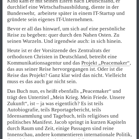
Kind kam er mit seinen Eltern nach Deutschland, er
durchlief eine Wirtschaftsausbildung, diente in der
Bundeswehr, arbeitete später in einem IT-Startup und
gründete sein eigenes IT-Unternehmen.
Bevor er all das hinwarf, um sich auf eine persönliche
Reise zu begeben: quer durch den Nahen Osten. Zu
seinen Wurzeln. Und irgendwie auch: in sich hinein.
Heute ist er der Vorsitzende des Zentralrats der
orthodoxen Christen in Deutschland, betreibt eine
Kommunikationsagentur und das
Projekt „Peacemaker“
,
das aus seiner Reise hervorgegangen ist. Oder ist die
Reise das Projekt? Ganz klar wird das nicht. Vielleicht
muss es das auch gar nicht sein.
Das Buch nun, es heißt ebenfalls „Peacemaker“ und
trägt den Untertitel „Mein Krieg. Mein Friede. Unsere
Zukunft“, ist – ja was eigentlich? Es ist teils
Autobiografie, teils Reportagebericht, teils
Ideensammlung und Tagebuch, teils religiöses und
politisches Manifest. Jacob springt in kurzen Kapiteln
durch Raum und Zeit, einige Passagen sind reine
Innenschau, andere kommentieren internationale Politik,