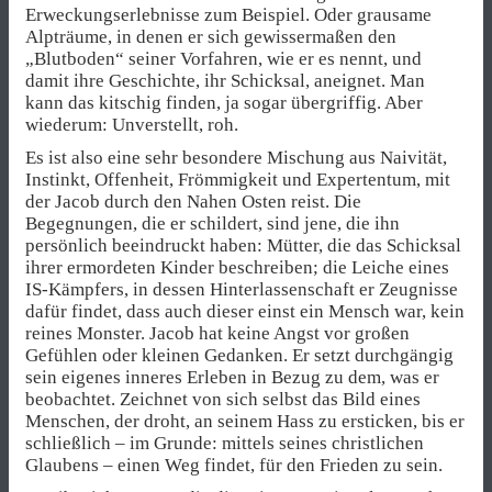
Erweckungserlebnisse zum Beispiel. Oder grausame
Alpträume, in denen er sich gewissermaßen den
„Blutboden“ seiner Vorfahren, wie er es nennt, und
damit ihre Geschichte, ihr Schicksal, aneignet. Man
kann das kitschig finden, ja sogar übergriffig. Aber
wiederum: Unverstellt, roh.
Es ist also eine sehr besondere Mischung aus Naivität,
Instinkt, Offenheit, Frömmigkeit und Expertentum, mit
der Jacob durch den Nahen Osten reist. Die
Begegnungen, die er schildert, sind jene, die ihn
persönlich beeindruckt haben: Mütter, die das Schicksal
ihrer ermordeten Kinder beschreiben; die Leiche eines
IS-Kämpfers, in dessen Hinterlassenschaft er Zeugnisse
dafür findet, dass auch dieser einst ein Mensch war, kein
reines Monster. Jacob hat keine Angst vor großen
Gefühlen oder kleinen Gedanken. Er setzt durchgängig
sein eigenes inneres Erleben in Bezug zu dem, was er
beobachtet. Zeichnet von sich selbst das Bild eines
Menschen, der droht, an seinem Hass zu ersticken, bis er
schließlich – im Grunde: mittels seines christlichen
Glaubens – einen Weg findet, für den Frieden zu sein.