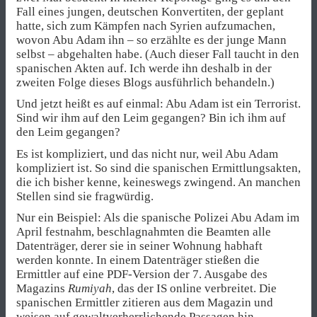
Fall eines jungen, deutschen Konvertiten, der geplant
hatte, sich zum Kämpfen nach Syrien aufzumachen,
wovon Abu Adam ihn – so erzählte es der junge Mann
selbst – abgehalten habe. (Auch dieser Fall taucht in den
spanischen Akten auf. Ich werde ihn deshalb in der
zweiten Folge dieses Blogs ausführlich behandeln.)
Und jetzt heißt es auf einmal: Abu Adam ist ein Terrorist.
Sind wir ihm auf den Leim gegangen? Bin ich ihm auf
den Leim gegangen?
Es ist kompliziert, und das nicht nur, weil Abu Adam
kompliziert ist. So sind die spanischen Ermittlungsakten,
die ich bisher kenne, keineswegs zwingend. An manchen
Stellen sind sie fragwürdig.
Nur ein Beispiel: Als die spanische Polizei Abu Adam im
April festnahm, beschlagnahmten die Beamten alle
Datenträger, derer sie in seiner Wohnung habhaft
werden konnte. In einem Datenträger stießen die
Ermittler auf eine PDF-Version der 7. Ausgabe des
Magazins
Rumiyah
, das der IS online verbreitet. Die
spanischen Ermittler zitieren aus dem Magazin und
weisen auf gewaltverherrlichende Passagen hin.