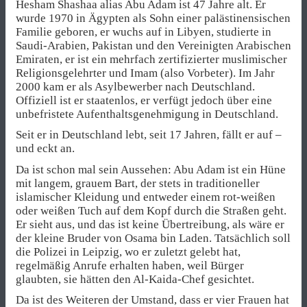
Hesham Shashaa alias Abu Adam ist 47 Jahre alt. Er
wurde 1970 in Ägypten als Sohn einer palästinensischen
Familie geboren, er wuchs auf in Libyen, studierte in
Saudi-Arabien, Pakistan und den Vereinigten Arabischen
Emiraten, er ist ein mehrfach zertifizierter muslimischer
Religionsgelehrter und Imam (also Vorbeter). Im Jahr
2000 kam er als Asylbewerber nach Deutschland.
Offiziell ist er staatenlos, er verfügt jedoch über eine
unbefristete Aufenthaltsgenehmigung in Deutschland.
Seit er in Deutschland lebt, seit 17 Jahren, fällt er auf –
und eckt an.
Da ist schon mal sein Aussehen: Abu Adam ist ein Hüne
mit langem, grauem Bart, der stets in traditioneller
islamischer Kleidung und entweder einem rot-weißen
oder weißen Tuch auf dem Kopf durch die Straßen geht.
Er sieht aus, und das ist keine Übertreibung, als wäre er
der kleine Bruder von Osama bin Laden. Tatsächlich soll
die Polizei in Leipzig, wo er zuletzt gelebt hat,
regelmäßig Anrufe erhalten haben, weil Bürger
glaubten, sie hätten den Al-Kaida-Chef gesichtet.
Da ist des Weiteren der Umstand, dass er vier Frauen hat