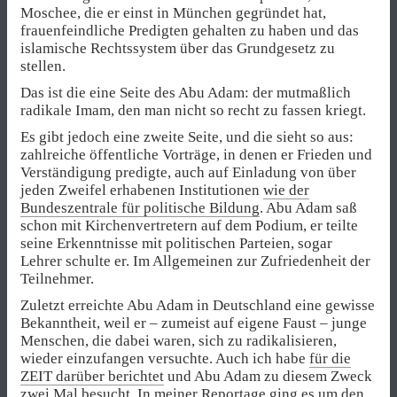
Moschee, die er einst in München gegründet hat,
frauenfeindliche Predigten gehalten zu haben und das
islamische Rechtssystem über das Grundgesetz zu
stellen.
Das ist die eine Seite des Abu Adam: der mutmaßlich
radikale Imam, den man nicht so recht zu fassen kriegt.
Es gibt jedoch eine zweite Seite, und die sieht so aus:
zahlreiche öffentliche Vorträge, in denen er Frieden und
Verständigung predigte, auch auf Einladung von über
jeden Zweifel erhabenen Institutionen
wie der
Bundeszentrale für politische Bildung
. Abu Adam saß
schon mit Kirchenvertretern auf dem Podium, er teilte
seine Erkenntnisse mit politischen Parteien, sogar
Lehrer schulte er. Im Allgemeinen zur Zufriedenheit der
Teilnehmer.
Zuletzt erreichte Abu Adam in Deutschland eine gewisse
Bekanntheit, weil er – zumeist auf eigene Faust – junge
Menschen, die dabei waren, sich zu radikalisieren,
wieder einzufangen versuchte. Auch ich habe
für die
ZEIT darüber berichtet
und Abu Adam zu diesem Zweck
zwei Mal besucht. In meiner Reportage ging es um den