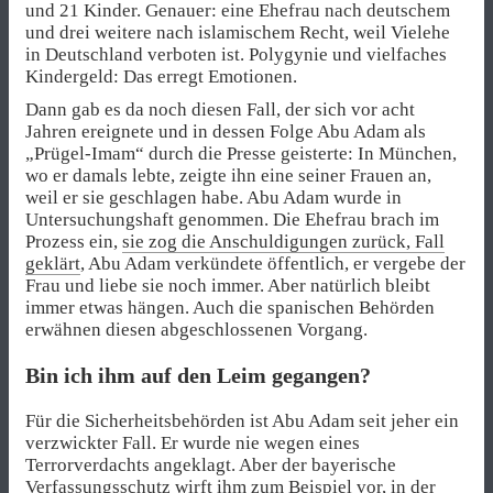
und 21 Kinder. Genauer: eine Ehefrau nach deutschem
und drei weitere nach islamischem Recht, weil Vielehe
in Deutschland verboten ist. Polygynie und vielfaches
Kindergeld: Das erregt Emotionen.
Dann gab es da noch diesen Fall, der sich vor acht
Jahren ereignete und in dessen Folge Abu Adam als
„Prügel-Imam“ durch die Presse geisterte: In München,
wo er damals lebte, zeigte ihn eine seiner Frauen an,
weil er sie geschlagen habe. Abu Adam wurde in
Untersuchungshaft genommen. Die Ehefrau brach im
Prozess ein,
sie zog die Anschuldigungen zurück, Fall
geklärt
, Abu Adam verkündete öffentlich, er vergebe der
Frau und liebe sie noch immer. Aber natürlich bleibt
immer etwas hängen. Auch die spanischen Behörden
erwähnen diesen abgeschlossenen Vorgang.
Bin ich ihm auf den Leim gegangen?
Für die Sicherheitsbehörden ist Abu Adam seit jeher ein
verzwickter Fall. Er wurde nie wegen eines
Terrorverdachts angeklagt. Aber der bayerische
Verfassungsschutz wirft ihm zum Beispiel vor, in der