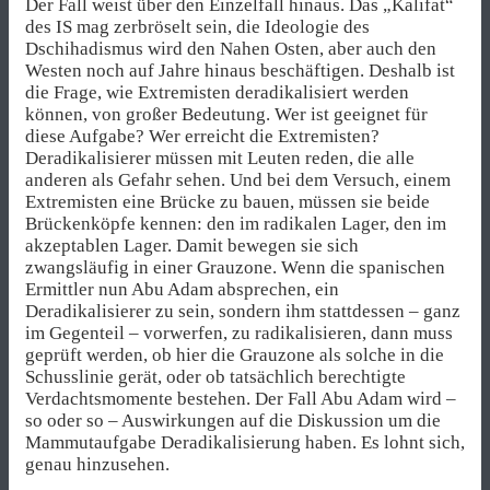
Der Fall weist über den Einzelfall hinaus. Das „Kalifat“
des IS mag zerbröselt sein, die Ideologie des
Dschihadismus wird den Nahen Osten, aber auch den
Westen noch auf Jahre hinaus beschäftigen. Deshalb ist
die Frage, wie Extremisten deradikalisiert werden
können, von großer Bedeutung. Wer ist geeignet für
diese Aufgabe? Wer erreicht die Extremisten?
Deradikalisierer müssen mit Leuten reden, die alle
anderen als Gefahr sehen. Und bei dem Versuch, einem
Extremisten eine Brücke zu bauen, müssen sie beide
Brückenköpfe kennen: den im radikalen Lager, den im
akzeptablen Lager. Damit bewegen sie sich
zwangsläufig in einer Grauzone. Wenn die spanischen
Ermittler nun Abu Adam absprechen, ein
Deradikalisierer zu sein, sondern ihm stattdessen – ganz
im Gegenteil – vorwerfen, zu radikalisieren, dann muss
geprüft werden, ob hier die Grauzone als solche in die
Schusslinie gerät, oder ob tatsächlich berechtigte
Verdachtsmomente bestehen. Der Fall Abu Adam wird –
so oder so – Auswirkungen auf die Diskussion um die
Mammutaufgabe Deradikalisierung haben. Es lohnt sich,
genau hinzusehen.