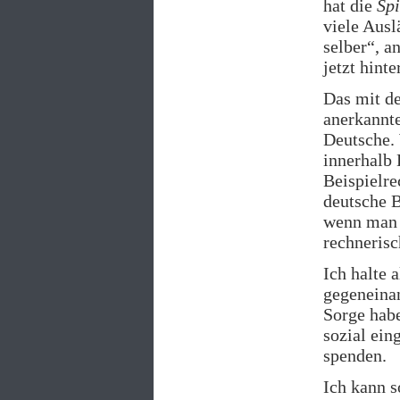
hat die
Sp
viele Aus
selber“, a
jetzt hint
Das mit de
anerkannte
Deutsche. 
innerhalb 
Beispielr
deutsche B
wenn man z
rechnerisc
Ich halte 
gegeneina
Sorge habe
sozial ein
spenden.
Ich kann s