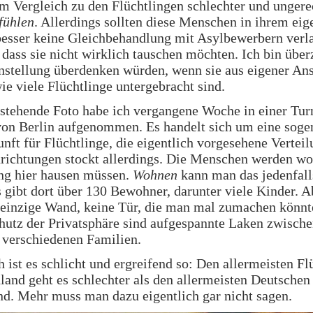
m Vergleich zu den Flüchtlingen schlechter und ungere
fühlen
. Allerdings sollten diese Menschen in ihrem eig
besser keine Gleichbehandlung mit Asylbewerbern verl
, dass sie nicht wirklich tauschen möchten. Ich bin über
instellung überdenken würden, wenn sie aus eigener A
ie viele Flüchtlinge untergebracht sind.
stehende Foto habe ich vergangene Woche in einer Turn
von Berlin aufgenommen. Es handelt sich um eine soge
nft für Flüchtlinge, die eigentlich vorgesehene Verteil
nrichtungen stockt allerdings. Die Menschen werden wo
ng hier hausen müssen.
Wohnen
kann man das jedenfall
 gibt dort über 130 Bewohner, darunter viele Kinder. A
 einzige Wand, keine Tür, die man mal zumachen könnt
hutz der Privatsphäre sind aufgespannte Laken zwisch
 verschiedenen Familien.
h ist es schlicht und ergreifend so: Den allermeisten Fl
land geht es schlechter als den allermeisten Deutschen
d. Mehr muss man dazu eigentlich gar nicht sagen.