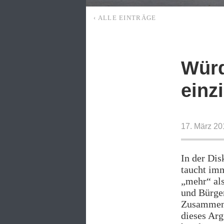
‹ ALLE EINTRÄGE
Würd
einz
17. März 20
In der Di
taucht im
„mehr“ als
und Bürger
Zusammenh
dieses Arg