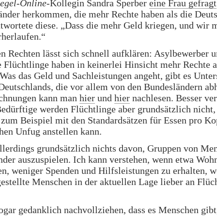
iegel-Online
-Kollegin Sandra Sperber
eine Frau gefragt
länder herkommen, die mehr Rechte haben als die Deut
ntwortete diese. „Dass die mehr Geld kriegen, und wir 
erherlaufen.“
n Rechten lässt sich schnell aufklären: Asylbewerber 
 Flüchtlinge haben in keinerlei Hinsicht mehr Rechte a
Was das Geld und Sachleistungen angeht, gibt es Unter
Deutschlands, die vor allem von den Bundesländern ab
echnungen kann man
hier
und
hier
nachlesen. Besser ver
edürftige werden Flüchtlinge aber grundsätzlich nicht,
um Beispiel mit den Standardsätzen für Essen pro Kop
hen Unfug anstellen kann.
allerdings grundsätzlich nichts davon, Gruppen von Me
nder auszuspielen. Ich kann verstehen, wenn etwa Woh
n, weniger Spenden und Hilfsleistungen zu erhalten, we
gestellte Menschen in der aktuellen Lage lieber an Flüc
ogar gedanklich nachvollziehen, dass es Menschen gibt,