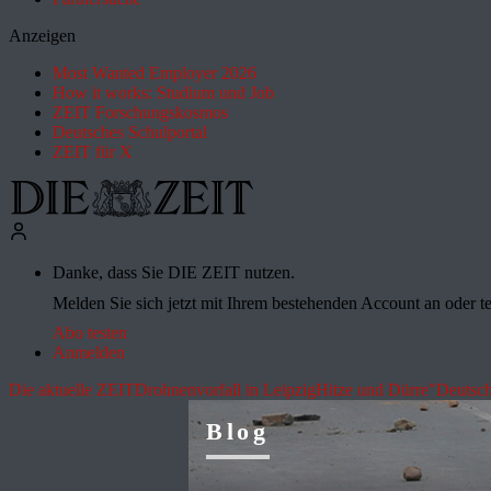
Anzeigen
Most Wanted Employer 2026
How it works: Studium und Job
ZEIT Forschungskosmos
Deutsches Schulportal
ZEIT für X
Danke, dass Sie DIE ZEIT nutzen.
Melden Sie sich jetzt mit Ihrem bestehenden Account an oder te
Abo testen
Anmelden
Die aktuelle ZEIT
Drohnenvorfall in Leipzig
Hitze und Dürre
"Deutsch
Blog