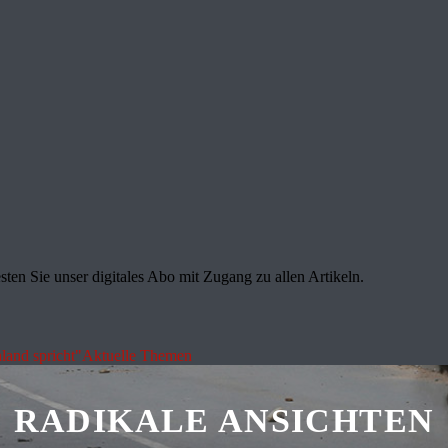
sten Sie unser digitales Abo mit Zugang zu allen Artikeln.
land spricht"
Aktuelle Themen
RADIKALE ANSICHTEN