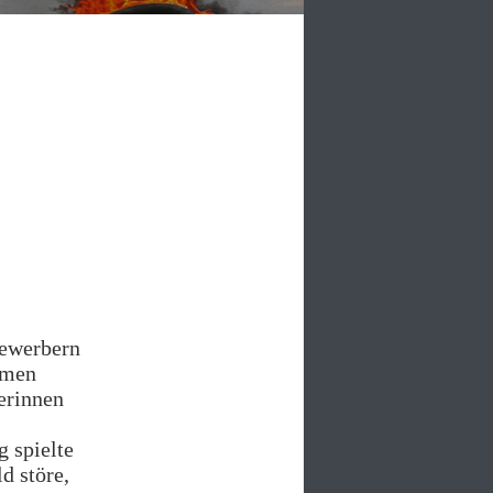
bewerbern
ämen
erinnen
 spielte
d störe,