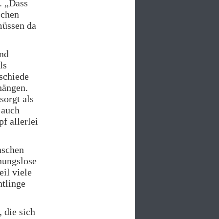
. „Dass
schen
müssen da
und
ls
schiede
hängen.
sorgt als
 auch
f allerlei
nschen
nungslose
il viele
htlinge
 die sich