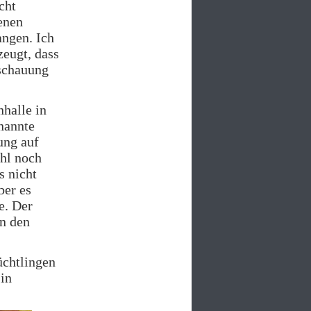
cht
enen
angen. Ich
zeugt, dass
nschauung
halle in
nannte
ung auf
hl noch
s nicht
ber es
e. Der
en den
üchtlingen
 in