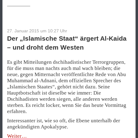
Krieg
der
Bilder“
27. Januar 2015 um 10:27
Uhr
Der „Islamische Staat“ ärgert Al-Kaida
– und droht dem Westen
Es gibt Mitteilungen dschihadistischer Terrorgruppen,
für die muss man nachts auch mal wach bleiben; die
neue, gegen Mitternacht veröffentlichte Rede von Abu
Muhammad al-Adnani, dem offiziellen Sprecher des
„Islamischen Staates“, gehört nicht dazu. Seine
Hauptbotschaft ist dieselbe wie immer: Die
Dschihadisten werden siegen, alle anderen werden
sterben. Es reicht locker, wenn Sie das heute Vormittag
erfahren.
Interessanter ist, wie so oft, die Ebene unterhalb der
angekündigten Apokalypse.
„Der
Weiter