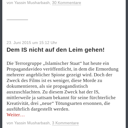
von
Yassin Musharbash
,
30 Kommentare
viele
Fragen“
23. Juni 2015 um 15:12
Uhr
Dem IS nicht auf den Leim gehen!
Die Terrorgruppe „Islamischer Staat“ hat heute ein
Propagandavideo veröffentlicht, in dem die Ermordung
mehrerer angeblicher Spione gezeigt wird. Doch der
Zweck des Films ist es weniger, diese Morde zu
dokumentieren, als sie propagandistisch
auszuschlachten. Zu diesem Zweck hat der IS,
mittlerweile ja sattsam bekannt für seine fürchterliche
Kreativität, drei „neue“ Tötungsarten ersonnen, die
ausführlich dargestellt werden.
„Dem
Weiter
IS
von
Yassin Musharbash
,
3 Kommentare
nicht