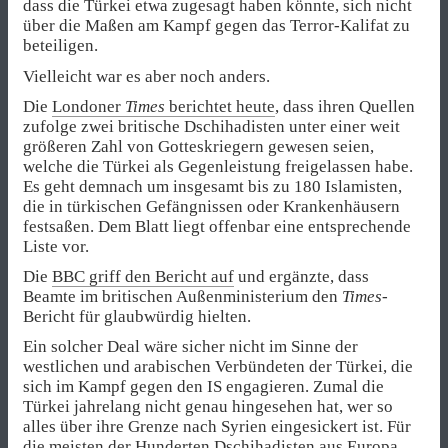
dass die Türkei etwa zugesagt haben könnte, sich nicht
über die Maßen am Kampf gegen das Terror-Kalifat zu
beteiligen.
Vielleicht war es aber noch anders.
Die
Londoner
Times
berichtet heute
, dass ihren Quellen
zufolge zwei britische Dschihadisten unter einer weit
größeren Zahl von Gotteskriegern gewesen seien,
welche die Türkei als Gegenleistung freigelassen habe.
Es geht demnach um insgesamt bis zu 180 Islamisten,
die in türkischen Gefängnissen oder Krankenhäusern
festsaßen. Dem Blatt liegt offenbar eine entsprechende
Liste vor.
Die
BBC griff den Bericht auf
und ergänzte, dass
Beamte im britischen Außenministerium den
Times
-
Bericht für glaubwürdig hielten.
Ein solcher Deal wäre sicher nicht im Sinne der
westlichen und arabischen Verbündeten der Türkei, die
sich im Kampf gegen den IS engagieren. Zumal die
Türkei jahrelang nicht genau hingesehen hat, wer so
alles über ihre Grenze nach Syrien eingesickert ist. Für
die meisten der Hunderten Dschihadisten aus Europa,