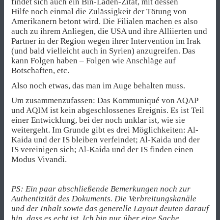
findet sich auch ein Bin-Laden-Zitat, mit dessen
Hilfe noch einmal die Zulässigkeit der Tötung von
Amerikanern betont wird. Die Filialen machen es also
auch zu ihrem Anliegen, die USA und ihre Alliierten und
Partner in der Region wegen ihrer Intervention im Irak
(und bald vielleicht auch in Syrien) anzugreifen. Das
kann Folgen haben – Folgen wie Anschläge auf
Botschaften, etc.
Also noch etwas, das man im Auge behalten muss.
Um zusammenzufassen: Das Kommuniqué von AQAP
und AQIM ist kein abgeschlossenes Ereignis. Es ist Teil
einer Entwicklung, bei der noch unklar ist, wie sie
weitergeht. Im Grunde gibt es drei Möglichkeiten: Al-
Kaida und der IS bleiben verfeindet; Al-Kaida und der
IS vereinigen sich; Al-Kaida und der IS finden einen
Modus Vivandi.
PS: Ein paar abschließende Bemerkungen noch zur
Authentizität des Dokuments. Die Verbreitungskanäle
und der Inhalt sowie das generelle Layout deuten darauf
hin, dass es echt ist. Ich bin nur über eine Sache