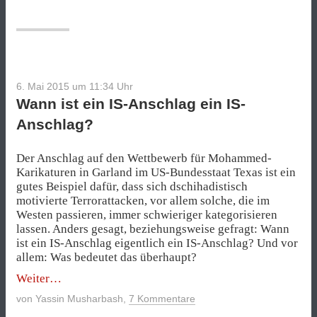
auf
den
Leim
gehen!“
6. Mai 2015 um 11:34
Uhr
Wann ist ein IS-Anschlag ein IS-
Anschlag?
Der Anschlag auf den Wettbewerb für Mohammed-
Karikaturen in Garland im US-Bundesstaat Texas ist ein
gutes Beispiel dafür, dass sich dschihadistisch
motivierte Terrorattacken, vor allem solche, die im
Westen passieren, immer schwieriger kategorisieren
lassen. Anders gesagt, beziehungsweise gefragt: Wann
ist ein IS-Anschlag eigentlich ein IS-Anschlag? Und vor
allem: Was bedeutet das überhaupt?
„Wann
Weiter
ist
von
Yassin Musharbash
,
7 Kommentare
ein