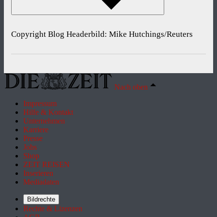
Copyright Blog Headerbild: Mike Hutchings/Reuters
Nach oben
Impressum
Hilfe & Kontakt
Unternehmen
Karriere
Presse
Jobs
Shop
ZEIT REISEN
Inserieren
Mediadaten
Bildrechte
Rechte & Lizenzen