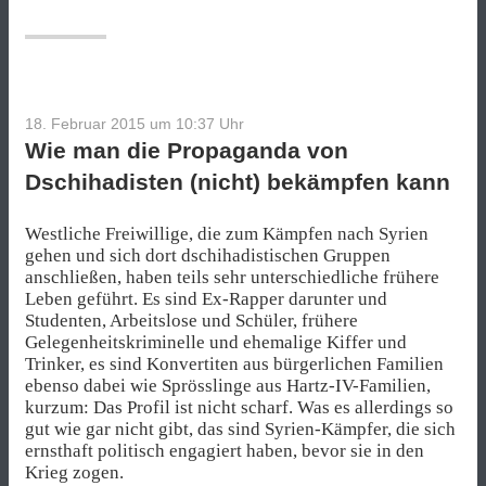
IS-
Anschlag
ein
IS-
Anschlag?“
18. Februar 2015 um 10:37
Uhr
Wie man die Propaganda von
Dschihadisten (nicht) bekämpfen kann
Westliche Freiwillige, die zum Kämpfen nach Syrien
gehen und sich dort dschihadistischen Gruppen
anschließen, haben teils sehr unterschiedliche frühere
Leben geführt. Es sind Ex-Rapper darunter und
Studenten, Arbeitslose und Schüler, frühere
Gelegenheitskriminelle und ehemalige Kiffer und
Trinker, es sind Konvertiten aus bürgerlichen Familien
ebenso dabei wie Sprösslinge aus Hartz-IV-Familien,
kurzum: Das Profil ist nicht scharf. Was es allerdings so
gut wie gar nicht gibt, das sind Syrien-Kämpfer, die sich
ernsthaft politisch engagiert haben, bevor sie in den
Krieg zogen.