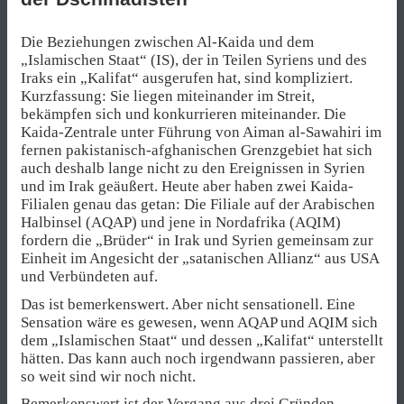
Die Beziehungen zwischen Al-Kaida und dem
„Islamischen Staat“ (IS), der in Teilen Syriens und des
Iraks ein „Kalifat“ ausgerufen hat, sind kompliziert.
Kurzfassung: Sie liegen miteinander im Streit,
bekämpfen sich und konkurrieren miteinander. Die
Kaida-Zentrale unter Führung von Aiman al-Sawahiri im
fernen pakistanisch-afghanischen Grenzgebiet hat sich
auch deshalb lange nicht zu den Ereignissen in Syrien
und im Irak geäußert. Heute aber haben zwei Kaida-
Filialen genau das getan: Die Filiale auf der Arabischen
Halbinsel (AQAP) und jene in Nordafrika (AQIM)
fordern die „Brüder“ in Irak und Syrien gemeinsam zur
Einheit im Angesicht der „satanischen Allianz“ aus USA
und Verbündeten auf.
Das ist bemerkenswert. Aber nicht sensationell. Eine
Sensation wäre es gewesen, wenn AQAP und AQIM sich
dem „Islamischen Staat“ und dessen „Kalifat“ unterstellt
hätten. Das kann auch noch irgendwann passieren, aber
so weit sind wir noch nicht.
Bemerkenswert ist der Vorgang aus drei Gründen.