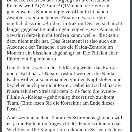
Erstens, weil AQAP und AQIM noch nie zuvor ein
gemeinsames Kommuniqué veröffentlicht haben.
Zweitens, weil die beiden Filialen etwas fordern –
nämlich dass die „Brüder“ in Irak und Syrien sich nicht
länger gegenseitig umbringen mögen –, was Aiman al-
Sawahiri derzeit nicht fordern kann, weil er die Statur
dazu nicht mehr hat. (Das Statement ist also auch ein
Ausdruck der Tatsache, dass die Kaida-Zentrale im
Moment ein bisschen abgehängt ist. Die Filialen aber
führen ein Eigenleben.)
Und drittens, weil in der Erklärung weder das Kalifat
noch Dschbhat al-Nusra erwähnt werden; die Kaida-
Kader wollen also niemanden vor den Kopf stoßen und
beziehen auch gar nicht Partei. Dabei ist Dschabhat al-
Nusra seit dem Streit mit dem IS de facto die Syrien-
Filiale Al-Kaidas – gehört also theoretisch zu ihrem
Team. (Bitte lesen Sie die Korrektur am Ende dieses
Posts.)
Aber wenn man dem Tenor des Schreibens glauben will,
ist ja die Einheit im Angesicht des Feindes ohnehin das
Wichtigste. Die Kämpfer im Irak und in Syrien möchten