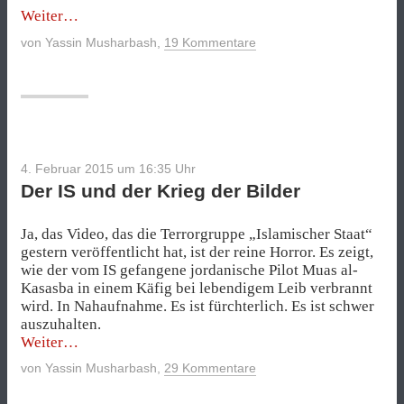
„Wie
Weiter
man
von
Yassin Musharbash
,
19 Kommentare
die
Propaganda
von
Dschihadisten
(nicht)
bekämpfen
kann“
4. Februar 2015 um 16:35
Uhr
Der IS und der Krieg der Bilder
Ja, das Video, das die Terrorgruppe „Islamischer Staat“
gestern veröffentlicht hat, ist der reine Horror. Es zeigt,
wie der vom IS gefangene jordanische Pilot Muas al-
Kasasba in einem Käfig bei lebendigem Leib verbrannt
wird. In Nahaufnahme. Es ist fürchterlich. Es ist schwer
auszuhalten.
„Der
Weiter
IS
von
Yassin Musharbash
,
29 Kommentare
und
der