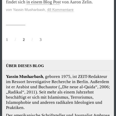
findet sich
in einem Blog Pos
t von Aaron Zelin.
von
Yassin Musharbash
,
48 Kommentare
/
/
1
2
3
ÜBER DIESES BLOG
Yassin Musharbash
, geboren 1975, ist ZEIT-Redakteur
im Ressort Investigative Recherche in Berlin. Außerdem
ist er Arabist und Buchautor („Die neue al-Qaida“, 2006;
„Radikal“, 2011). Seit mehr als einem Jahrzehnt
beschäftigt er sich mit Islamismus, Terrorismus,
Islamophobie und anderen radikalen Ideologien und
Praktiken.
Der amerikanische Schriftsteller und Journalist Ambrose