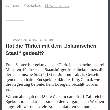
„Islamische
von
Yassin Musharbash
,
11 Kommentare
Staat“
ärgert
Al-
Kaida
–
und
droht
6. Oktober 2014 um 14:04
Uhr
dem
Hat die Türkei mit dem „Islamischen
Westen“
Staat“ gedealt?
Ende September gelang es der Türkei, nach mehr als drei
Monaten 46 türkische Staatsbürger freizubekommen, die
der „Islamische Staat“ (IS) im Juni im Irak als Geiseln
genommen hatte. Ein spektakulärer Erfolg. Zumal, wie
die Regierung betonte, kein Lösegeld bezahlt worden
sei.
Warum aber gab der IS die Geiseln dann frei? Zahlreiche
Spekulationen darüber sind in den vergangenen Wochen
angestellt worden, viele Kommentatoren vermuteten,