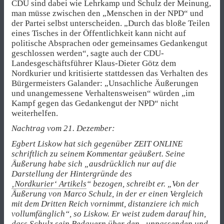
CDU sind dabei wie Lehrkamp und Schulz der Meinung,
man müsse zwischen den „Menschen in der NPD“ und
der Partei selbst unterscheiden. „Durch das bloße Teilen
eines Tisches in der Öffentlichkeit kann nicht auf
politische Absprachen oder gemeinsames Gedankengut
geschlossen werden“, sagte auch der CDU-
Landesgeschäftsführer Klaus-Dieter Götz dem
Nordkurier und kritisierte stattdessen das Verhalten des
Bürgermeisters Galander: „Unsachliche Äußerungen
und unangemessene Verhaltensweisen“ würden „im
Kampf gegen das Gedankengut der NPD“ nicht
weiterhelfen.
Nachtrag vom 21. Dezember:
Egbert Liskow hat sich gegenüber ZEIT ONLINE
schriftlich zu seinem Kommentar geäußert. Seine
Äußerung habe sich „ausdrücklich nur auf die
Darstellung der Hintergründe des
‚Nordkurier‘ Artikels
“ bezogen, schreibt er. „Von der
Äußerung von Marco Schulz, in der er einen Vergleich
mit dem Dritten Reich vornimmt, distanziere ich mich
vollumfänglich“, so Liskow. Er weist zudem darauf hin,
dass Schulz sein Bedauern über den „unpassenden und