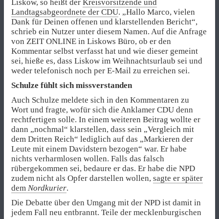
Liskow, so heißt der
Kreisvorsitzende und
Landtagsabgeordnete der CDU
. „Hallo Marco, vielen
Dank für Deinen offenen und klarstellenden Bericht“,
schrieb ein Nutzer unter diesem Namen. Auf die Anfrage
von ZEIT ONLINE in Liskows Büro, ob er den
Kommentar selbst verfasst hat und wie dieser gemeint
sei, hieße es, dass Liskow im Weihnachtsurlaub sei und
weder telefonisch noch per E-Mail zu erreichen sei.
Schulze fühlt sich missverstanden
Auch Schulze meldete sich in den Kommentaren zu
Wort und fragte, wofür sich die Anklamer CDU denn
rechtfertigen solle. In einem weiteren Beitrag wollte er
dann „nochmal“ klarstellen, dass sein „Vergleich mit
dem Dritten Reich“ lediglich auf das „Markieren der
Leute mit einem Davidstern bezogen“ war. Er habe
nichts verharmlosen wollen. Falls das falsch
rübergekommen sei, bedaure er das. Er habe die NPD
zudem nicht als Opfer darstellen wollen,
sagte er später
dem
Nordkurier
.
Die Debatte über den Umgang mit der NPD ist damit in
jedem Fall neu entbrannt. Teile der mecklenburgischen