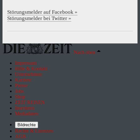
Störungsmelder auf Facebook »
Störungsmelder bei Twitter »
Nach oben
Impressum
Hilfe & Kontakt
Unternehmen
Karriere
Presse
Jobs
Shop
ZEIT REISEN
Inserieren
Mediadaten
Bildrechte
Rechte & Lizenzen
AGB