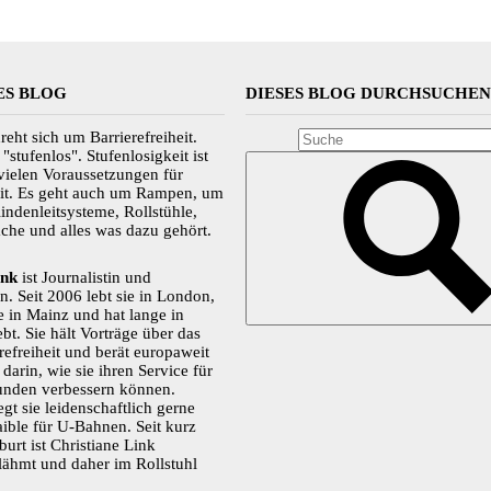
ES BLOG
DIESES BLOG DURCHSUCHE
reht sich um Barrierefreiheit.
stufenlos". Stufenlosigkeit ist
vielen Voraussetzungen für
eit. Es geht auch um Rampen, um
lindenleitsysteme, Rollstühle,
che und alles was dazu gehört.
ink
ist Journalistin und
. Seit 2006 lebt sie in London,
ie in Mainz und hat lange in
t. Sie hält Vorträge über das
efreiheit und berät europaweit
arin, wie sie ihren Service für
unden verbessern können.
gt sie leidenschaftlich gerne
aible für U-Bahnen. Seit kurz
burt ist Christiane Link
lähmt und daher im Rollstuhl