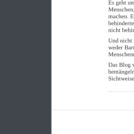
Es geht um
Menschen,
machen. Es
behindert
nicht behi
Und nicht 
weder Barr
Menschenre
Das Blog v
bemängeln.
Sichtweise