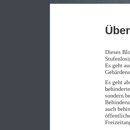
Über
Dieses Blo
Stufenlosi
Es geht au
Gebärdensp
Es geht ab
behinderte
sondern be
Behinderun
auch behi
öffentlich
Freizeitan