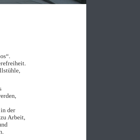
los“.
refreiheit.
lstühle,
s
werden,
 in der
zu Arbeit,
und
n.