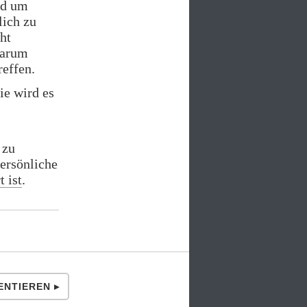
nd um
lich zu
ht
warum
reffen.
ie wird es
 zu
ersönliche
t ist
.
NTIEREN ▸