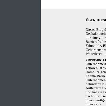
ÜBER DIES
Dieses Blog d
Deshalb auch "
nur eine von 
Barrierefreih
Fahrstühle, B
Gebärdenspra
Weiterlesen...
Christiane L
Unternehmerin
geboren ist s
Hamburg geleb
Thema Barrier
Unternehmen d
behinderte K
Außerdem flie
und hat ein F
nach ihrer Ge
querschnittge
unterwegs.