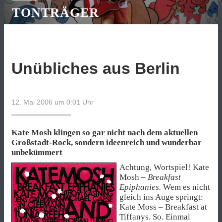
TONTRÄGER
Unübliches aus Berlin
12. Mai 2006 um 0:01
Uhr
Kate Mosh klingen so gar nicht nach dem aktuellen
Großstadt-Rock, sondern ideenreich und wunderbar
unbekümmert
Achtung, Wortspiel! Kate
Mosh –
Breakfast
Epiphanies.
Wem es nicht
gleich ins Auge springt:
Kate Moss – Breakfast at
Tiffanys. So. Einmal