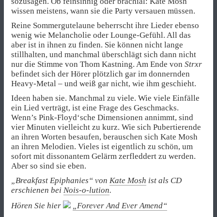
sozusagen. Ob feinsinnig oder brachial: Kate Mosh
wissen meistens, wann sie die Party versauen müssen.
Reine Sommergutelaune beherrscht ihre Lieder ebenso
wenig wie Melancholie oder Lounge-Gefühl. All das
aber ist in ihnen zu finden. Sie können nicht lange
stillhalten, und manchmal überschlägt sich dann nicht
nur die Stimme von Thom Kastning. Am Ende von
Strxr
befindet sich der Hörer plötzlich gar im donnernden
Heavy-Metal – und weiß gar nicht, wie ihm geschieht.
Ideen haben sie. Manchmal zu viele. Wie viele Einfälle
ein Lied verträgt, ist eine Frage des Geschmacks.
Wenn’s Pink-Floyd‘sche Dimensionen annimmt, sind
vier Minuten vielleicht zu kurz. Wie sich Pubertierende
an ihren Worten besaufen, berauschen sich Kate Mosh
an ihren Melodien. Vieles ist eigentlich zu schön, um
sofort mit dissonantem Gelärm zerfleddert zu werden.
Aber so sind sie eben.
„Breakfast Epiphanies“ von
Kate Mosh
ist als CD
erschienen bei
Nois-o-lution
.
Hören Sie hier
„Forever And Ever Amend“