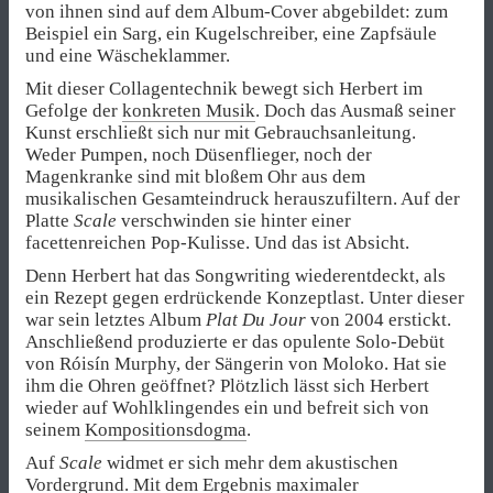
von ihnen sind auf dem Album-Cover abgebildet: zum
Beispiel ein Sarg, ein Kugelschreiber, eine Zapfsäule
und eine Wäscheklammer.
Mit dieser Collagentechnik bewegt sich Herbert im
Gefolge der
konkreten Musik
. Doch das Ausmaß seiner
Kunst erschließt sich nur mit Gebrauchsanleitung.
Weder Pumpen, noch Düsenflieger, noch der
Magenkranke sind mit bloßem Ohr aus dem
musikalischen Gesamteindruck herauszufiltern. Auf der
Platte
Scale
verschwinden sie hinter einer
facettenreichen Pop-Kulisse. Und das ist Absicht.
Denn Herbert hat das Songwriting wiederentdeckt, als
ein Rezept gegen erdrückende Konzeptlast. Unter dieser
war sein letztes Album
Plat Du Jour
von 2004 erstickt.
Anschließend produzierte er das opulente Solo-Debüt
von Róisín Murphy, der Sängerin von Moloko. Hat sie
ihm die Ohren geöffnet? Plötzlich lässt sich Herbert
wieder auf Wohlklingendes ein und befreit sich von
seinem
Kompositionsdogma
.
Auf
Scale
widmet er sich mehr dem akustischen
Vordergrund. Mit dem Ergebnis maximaler