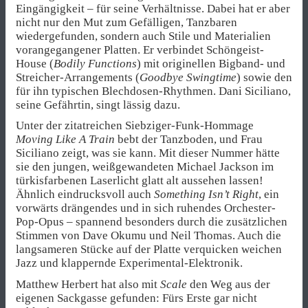
Eingängigkeit – für seine Verhältnisse. Dabei hat er aber
nicht nur den Mut zum Gefälligen, Tanzbaren
wiedergefunden, sondern auch Stile und Materialien
vorangegangener Platten. Er verbindet Schöngeist-
House (
Bodily Functions
) mit originellen Bigband- und
Streicher-Arrangements (
Goodbye Swingtime
) sowie den
für ihn typischen Blechdosen-Rhythmen. Dani Siciliano,
seine Gefährtin, singt lässig dazu.
Unter der zitatreichen Siebziger-Funk-Hommage
Moving Like A Train
bebt der Tanzboden, und Frau
Siciliano zeigt, was sie kann. Mit dieser Nummer hätte
sie den jungen, weißgewandeten Michael Jackson im
türkisfarbenen Laserlicht glatt alt aussehen lassen!
Ähnlich eindrucksvoll auch
Something Isn’t Right
, ein
vorwärts drängendes und in sich ruhendes Orchester-
Pop-Opus – spannend besonders durch die zusätzlichen
Stimmen von Dave Okumu und Neil Thomas. Auch die
langsameren Stücke auf der Platte verquicken weichen
Jazz und klappernde Experimental-Elektronik.
Matthew Herbert hat also mit
Scale
den Weg aus der
eigenen Sackgasse gefunden: Fürs Erste gar nicht