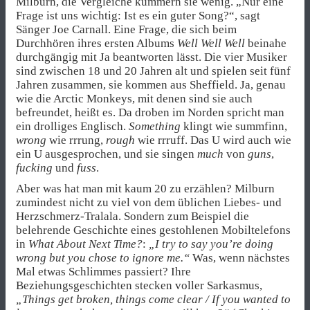
Milburn, die Vergleiche kümmern sie wenig. „Nur eine
Frage ist uns wichtig: Ist es ein guter Song?“, sagt
Sänger Joe Carnall. Eine Frage, die sich beim
Durchhören ihres ersten Albums
Well Well Well
beinahe
durchgängig mit Ja beantworten lässt. Die vier Musiker
sind zwischen 18 und 20 Jahren alt und spielen seit fünf
Jahren zusammen, sie kommen aus Sheffield. Ja, genau
wie die Arctic Monkeys, mit denen sind sie auch
befreundet, heißt es. Da droben im Norden spricht man
ein drolliges Englisch.
Something
klingt wie summfinn,
wrong
wie rrrung,
rough
wie rrruff. Das U wird auch wie
ein U ausgesprochen, und sie singen
much
von
guns
,
fucking
und
fuss
.
Aber was hat man mit kaum 20 zu erzählen? Milburn
zumindest nicht zu viel von dem üblichen Liebes- und
Herzschmerz-Tralala. Sondern zum Beispiel die
belehrende Geschichte eines gestohlenen Mobiltelefons
in
What About Next Time?
:
„I try to say you’re doing
wrong but you chose to ignore me.“
Was, wenn nächstes
Mal etwas Schlimmes passiert? Ihre
Beziehungsgeschichten stecken voller Sarkasmus,
„Things get broken, things come clear / If you wanted to