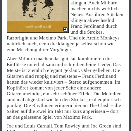
klingen. Auch Milburn
machen nichts wirklich
Neues. Aus ihren Stücken
klingen abwechselnd
Franz Ferdinand
durch
und die
Strokes
,
Razorlight und
Maximo Park
. Und die
Arctic Monkeys
natürlich auch, denn die klangen ja selbst schon wie
eine Mischung ihrer Vorgänger.
Aber Milburn machen das gut, sie kombinieren die
Einflüsse unterhaltsam und schreiben feine Lieder. Das
Meiste ist ziemlich elegant geklaut. Oder geliehen. Die
Gitarren sind ruppig und meistens – Franz Ferdinand
hatten das wieder kultiviert – Stereo aufgenommen. Im
Kopfhörer kommt von jeder Seite eine andere
Gitarrenmelodie, ein sehr schöner Effekt. Die Melodien
sind mal abgeklärt wie bei den Strokes, mal euphorisch
punkig. Die Rhythmen erinnern hier an The Clash – die
Saiten auf die Zwei im Takt nur kurz angerissen – dort
an das gelassene Spiel von Maximo Park.
Joe und Louis Carnall, Tom Rowley und Joe Green sind