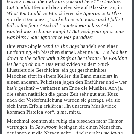
leave so much then why are you still here?“
(
Cheshire
Cat Smile
). Hier und da spielen sie auf Klassiker an, in
What You Could’ve Won
zitieren sie
Ignorance Is Bliss
von den Ramones,
„You kick me into touch and I fall / I
fall to the floor / And all I wanted was a kiss / All I
wanted was a chance tonight / But yeah your ignorance
was bliss / Your ignorance was paradise“.
Ihre erste Single
Send In The Boys
handelt von einer
Entführung, ein bisschen simpel, aber na ja.
„He had her
down in the cellar with a knife at her throat / he wouldn’t
let her go oh no.“
Das
Musikvideo zu dem Stück
illustriert die Geschichte, ein gut geschminktes
Mädchen sitzt in einem Keller, die Band musiziert in
einem anderen, Polizisten jagen den Entführer und – wer
hat’s geahnt? – verhaften am Ende die Musiker. Ach ja,
die sehen natürlich die ganze Zeit sehr gut aus. Kurz
nach der Veröffentlichung wurden sie gefragt, wie sie
sich ihren Erfolg erklären: „In unserem Musikvideo
kommen Pistolen vor“,
guns
, mit u.
Manchmal könnten sie ruhig ein bisschen mehr Humor
vertragen. In
Showroom
besingen sie einen Menschen,
der ihnen auf die Nerven geht:
„And it makes me laugh,