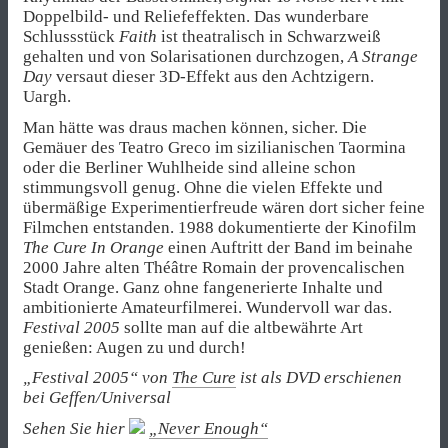
Doppelbild- und Reliefeffekten. Das wunderbare
Schlussstück
Faith
ist theatralisch in Schwarzweiß
gehalten und von Solarisationen durchzogen,
A Strange
Day
versaut dieser 3D-Effekt aus den Achtzigern.
Uargh.
Man hätte was draus machen können, sicher. Die
Gemäuer des Teatro Greco im sizilianischen Taormina
oder die Berliner Wuhlheide sind alleine schon
stimmungsvoll genug. Ohne die vielen Effekte und
übermäßige Experimentierfreude wären dort sicher feine
Filmchen entstanden. 1988 dokumentierte der Kinofilm
The Cure In Orange
einen Auftritt der Band im beinahe
2000 Jahre alten Théâtre Romain der provencalischen
Stadt Orange. Ganz ohne fangenerierte Inhalte und
ambitionierte Amateurfilmerei. Wundervoll war das.
Festival 2005
sollte man auf die altbewährte Art
genießen: Augen zu und durch!
„Festival 2005“ von
The Cure
ist als DVD erschienen
bei Geffen/Universal
Sehen Sie hier
„Never Enough“