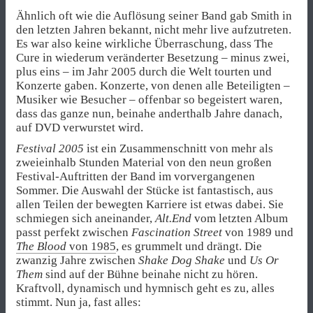
Ähnlich oft wie die Auflösung seiner Band gab Smith in
den letzten Jahren bekannt, nicht mehr live aufzutreten.
Es war also keine wirkliche Überraschung, dass The
Cure in wiederum veränderter Besetzung – minus zwei,
plus eins – im Jahr 2005 durch die Welt tourten und
Konzerte gaben. Konzerte, von denen alle Beteiligten –
Musiker wie Besucher – offenbar so begeistert waren,
dass das ganze nun, beinahe anderthalb Jahre danach,
auf DVD verwurstet wird.
Festival 2005
ist ein Zusammenschnitt von mehr als
zweieinhalb Stunden Material von den neun großen
Festival-Auftritten der Band im vorvergangenen
Sommer. Die Auswahl der Stücke ist fantastisch, aus
allen Teilen der bewegten Karriere ist etwas dabei. Sie
schmiegen sich aneinander,
Alt.End
vom letzten Album
passt perfekt zwischen
Fascination Street
von 1989 und
The Blood
von 1985
, es grummelt und drängt. Die
zwanzig Jahre zwischen
Shake Dog Shake
und
Us Or
Them
sind auf der Bühne beinahe nicht zu hören.
Kraftvoll, dynamisch und hymnisch geht es zu, alles
stimmt. Nun ja, fast alles: