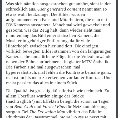
Was sich nämlich ausgesprochen gut anhört, sieht leider
schrecklich aus.
User generated content
nennt man so
etwas wohl heutzutage: Die Bilder wurden
aufgenommen von Fans und Mitarbeitern, die man mit
DV-Kameras ausstattete. Manchmal wird gewackelt und
gezoomt, was das Zeug hält, dann wieder sieht man
minutenlang das Bild einer statischen Kamera, die
Musiker in gehöriger Entfernung, dafür viele
Hinterköpfe zwischen hier und dort. Die einzigen
wirklich bewegten Bilder stammen von den langarmigen
Kameras, die unnatürliche Flüge für die Videoleinwände
neben der Bühne aufnehmen – in glatter MTV-Ästhetik.
Die Farben sind mal ausgewaschen, mal
hyperrealistisch, mal fehlen die Kontraste beinahe ganz,
mal ist nichts mehr zu erkennen vor lauter Kontrast. Und
meist passiert das alles in einem Stück.
Die Qualität ist gruselig, künstlerisch wie technisch. Zu
allem Überfluss wurden einige der Stücke
(nachträglich?) mit Effekten belegt, die schon zu Tagen
von
Beat-Club
und
Formel Eins
für Netzhautablösung
sorgten. Bei
The Drowning Man
vibriert das Bild im
Rhythmus der Basstrommel,
Signal To Noise
nervt mit