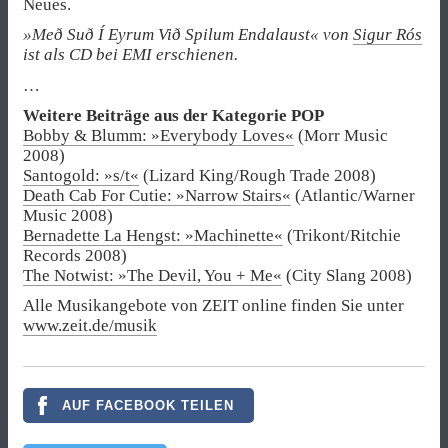
Neues.
»Með Suð Í Eyrum Við Spilum Endalaust« von
Sigur Rós
ist als CD bei EMI erschienen.
…
Weitere Beiträge aus der Kategorie POP
Bobby & Blumm: »Everybody Loves«
(Morr Music
2008)
Santogold: »s/t«
(Lizard King/Rough Trade 2008)
Death Cab For Cutie: »Narrow Stairs«
(Atlantic/Warner
Music 2008)
Bernadette La Hengst: »Machinette«
(Trikont/Ritchie
Records 2008)
The Notwist: »The Devil, You + Me«
(City Slang 2008)
Alle Musikangebote von ZEIT online finden Sie unter
www.zeit.de/musik
AUF FACEBOOK TEILEN