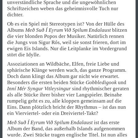
unverständliche Sprache und die ungewöhnlichen
Schriftzeichen weben das geheimnisvolle Tuch nur
dichter.
Ob es ein Spiel mit Stereotypen ist? Von der Hülle des
Albums
Með Suð Í Eyrum Við Spilum Endalaust
blitzen
die vier blonden Popos der Musiker. Natürlich rennen
die Jungs von Sigur Rós, weil sie sonst frieren, dort im
ewigen Eis Islands. Nur die Leitplanke im Vordergrund
stört die Idylle.
Assoziationen an Wildbäche, Elfen, freie Liebe und
sphärische Klänge werden wach, das ganze Programm.
Doch dann klingt das Album gar nicht wie erwartet.
Besonders die ersten beiden Stücke
Gobbledigook
und
Inní Mér Syngur Vitleysingur
sind rhythmischer geraten
als alle Stücke ihrer bisher vier Langspieler. Beinahe
rumpelig geht es zu, alle kloppen gemeinsam auf die
Eins. Dann plötzlich bricht der Rhythmus – ist das nun
ein Vierviertel- oder ein Dreiviertel-Takt?
Með Suð Í Eyrum Við Spilum Endalaust
ist das erste
Album der Band, das außerhalb Islands aufgenommen
wurde. Zwei Stücke tragen englische Titel. Ist nun alles