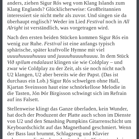
anders, ziehen Sigur Rós weg vom Klang Islands zum
Klang Englands? Glücklicherweise: Großbritannien
interessiert sie nicht mehr als zuvor. Und singen sie da
überhaupt englisch? Weder im Lied
Festival
noch in
All
Alright
ist verständlich, was vorgetragen wird.
Nach den ersten beiden Stücken kommen Sigur Rós ein
wenig zur Ruhe.
Festival
ist eine anfangs typisch
sphärische, später kraftvolle Hymne mit viel
uuuuhuuuuhuuuu
und
juuuuhuuuuhuuuu
. In dem Stück
Við spilum endalaust
klingen sie wie Coldplay – und
zwar wie Coldplay zu der Zeit, als sie noch nicht nach
U2 klangen, U2 aber bereits wie der Papst. (Das ist
durchaus ein Lob.) Sigur Rós schwelgen ohne Hall,
Kjartan Sveinsson haut eine schnörkellose Melodie in
die Tasten, Jón Þór Birgisson schwingt sich im Refrain
auf ins Falsett.
Stellenweise klingt das Ganze überladen, kein Wunder,
hat doch der Produzent der Platte auch schon im Dienste
von U2 und den Smashing Pumpkins Gitarrenschicht um
Keyboardschicht auf das Magnetband geschmiert. Wenn
der Bass laut brummt, Schlagzeug und Klavier