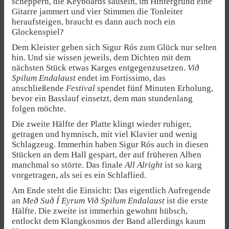
scheppern, die Keyboards säuseln, im Hintergrund eine
Gitarre jammert und vier Stimmen die Tonleiter
heraufsteigen, braucht es dann auch noch ein
Glockenspiel?
Dem Kleister geben sich Sigur Rós zum Glück nur selten
hin. Und sie wissen jeweils, dem Dichten mit dem
nächsten Stück etwas Karges entgegenzusetzen.
Við
Spilum Endalaust
endet im Fortissimo, das
anschließende
Festival
spendet fünf Minuten Erholung,
bevor ein Basslauf einsetzt, dem man stundenlang
folgen möchte.
Die zweite Hälfte der Platte klingt wieder ruhiger,
getragen und hymnisch, mit viel Klavier und wenig
Schlagzeug. Immerhin haben Sigur Rós auch in diesen
Stücken an dem Hall gespart, der auf früheren Alben
manchmal so störte. Das finale
All Alright
ist so karg
vorgetragen, als sei es ein Schlaflied.
Am Ende steht die Einsicht: Das eigentlich Aufregende
an
Með Suð Í Eyrum Við Spilum Endalaust
ist die erste
Hälfte. Die zweite ist immerhin gewohnt hübsch,
entlockt dem Klangkosmos der Band allerdings kaum