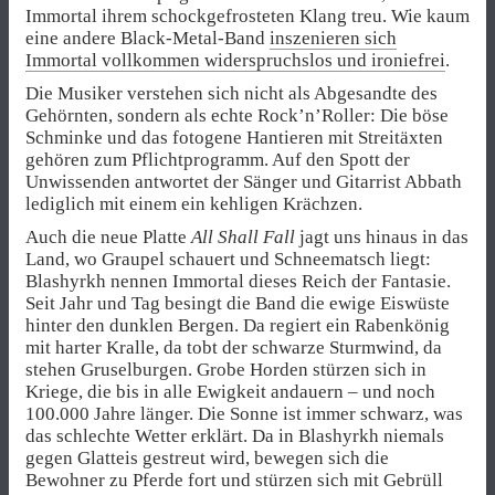
Immortal ihrem schockgefrosteten Klang treu. Wie kaum
eine andere Black-Metal-Band
inszenieren sich
Immortal vollkommen widerspruchslos und ironiefrei
.
Die Musiker verstehen sich nicht als Abgesandte des
Gehörnten, sondern als echte Rock’n’Roller: Die böse
Schminke und das fotogene Hantieren mit Streitäxten
gehören zum Pflichtprogramm. Auf den Spott der
Unwissenden antwortet der Sänger und Gitarrist Abbath
lediglich mit einem ein kehligen Krächzen.
Auch die neue Platte
All Shall Fall
jagt uns hinaus in das
Land, wo Graupel schauert und Schneematsch liegt:
Blashyrkh nennen Immortal dieses Reich der Fantasie.
Seit Jahr und Tag besingt die Band die ewige Eiswüste
hinter den dunklen Bergen. Da regiert ein Rabenkönig
mit harter Kralle, da tobt der schwarze Sturmwind, da
stehen Gruselburgen. Grobe Horden stürzen sich in
Kriege, die bis in alle Ewigkeit andauern – und noch
100.000 Jahre länger. Die Sonne ist immer schwarz, was
das schlechte Wetter erklärt. Da in Blashyrkh niemals
gegen Glatteis gestreut wird, bewegen sich die
Bewohner zu Pferde fort und stürzen sich mit Gebrüll