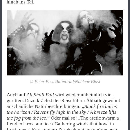
hinab ins Tal.
© Peter Beste/Immortal/Nuclear Blast
Auch auf
All Shall Fall
wird wieder unheimlich viel
geritten. Dazu krächzt der Reiseführer Abbath gewohnt
anschauliche Naturbeschreibungen: „
Black fire burns
the horizon / Ravens fly high in the sky / A breeze lifts
the fog from the ice
.“ Oder mal so: „The arctic swarm a
fiend, of frost and ice / Gathering winds that howl in
frost lines.“ Es ist ein großer Spaß mit anzuhören, wie