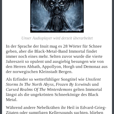
Unser Audioplayer wird derzeit überarbeitet
In der Sprache der Inuit mag es 28 Wörter für Schnee
geben, aber die Black-Metal-Band Immortal findet
immer noch eines mehr. Selten zuvor wurde die vierte
Jahreszeit so opulent und ausgiebig besungen wie von
den Herren Abbath, Appollyon, Horgh und Demonaz aus
der norwegischen Kleinstadt Bergen.
Als Erfinder so wetterfühliger Songtitel wie
Unsilent
Storms In The North Abyss
,
Frozen By Icewinds
und
Cursed Realms Of The Winterdemons
gelten Immortal
längst als die ungekrönten Schneekönige des Black
Metal.
Während andere Nebelkrähen ihr Heil in Edvard-Grieg-
Zitaten oder sumpfigen Kellersounds suchten, blieben