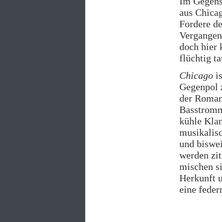
Im Gegensa
aus Chicag
Fordere d
Vergangenh
doch hier 
flüchtig t
Chicago
is
Gegenpol z
der Roman
Basstromme
kühle Klan
musikalis
und biswei
werden zit
mischen si
Herkunft u
eine feder