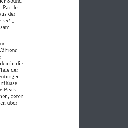
der Sound
ie Parole:
aus der
 on!
„,
ltsam
aue
 Während
e
fdemin die
iele der
eutungen
inflüsse
e Beats
men, deren
men über