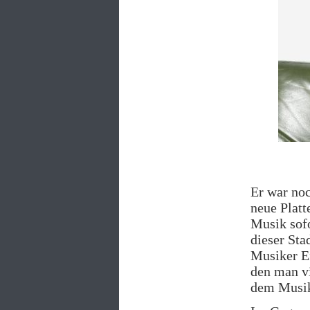
Er war noc
neue Plat
Musik sofo
dieser Sta
Musiker Ef
den man vi
dem Musik