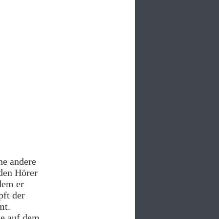
ne andere
 den Hörer
dem er
pft der
mt.
te auf dem