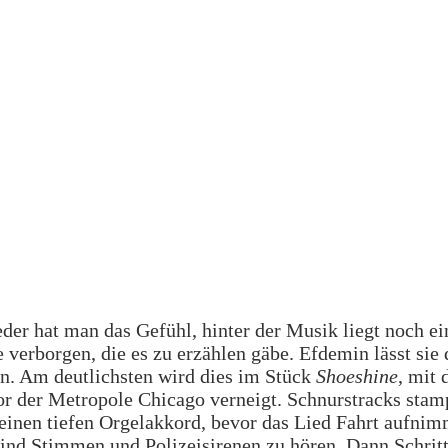
er hat man das Gefühl, hinter der Musik liegt noch ei
 verborgen, die es zu erzählen gäbe. Efdemin lässt sie
n. Am deutlichsten wird dies im Stück
Shoeshine
, mit 
vor der Metropole Chicago verneigt. Schnurstracks stam
einen tiefen Orgelakkord, bevor das Lied Fahrt aufnim
sind Stimmen und Polizeisirenen zu hören. Dann Schrit