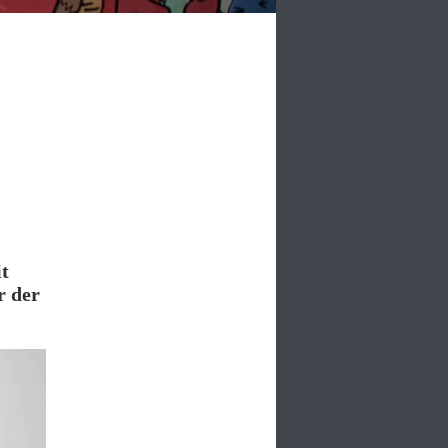
t
r der