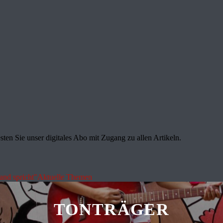
sten Sie unser digitales Abo mit Zugang zu allen Artikeln.
land spricht"
Aktuelle Themen
TONTRÄGER