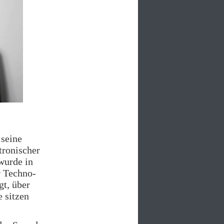
 seine
tronischer
wurde in
r Techno-
gt, über
 sitzen