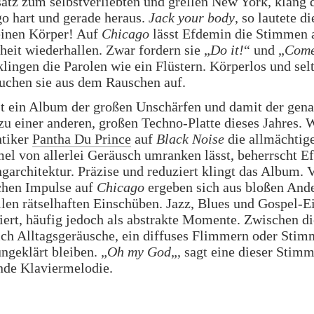
tz zum selbstverliebten und grellen New York, klang 
o hart und gerade heraus.
Jack your body
, so lautete d
einen Körper! Auf
Chicago
lässt Efdemin die Stimmen 
eit wiederhallen. Zwar fordern sie „
Do it!
“ und „
Come
klingen die Parolen wie ein Flüstern. Körperlos und se
auchen sie aus dem Rauschen auf.
t ein Album der großen Unschärfen und damit der gen
u einer anderen, großen Techno-Platte dieses Jahres.
tiker
Pantha Du Prince
auf
Black Noise
die allmächtig
l von allerlei Geräusch umranken lässt, beherrscht E
garchitektur. Präzise und reduziert klingt das Album. V
chen Impulse auf
Chicago
ergeben sich aus bloßen And
len rätselhaften Einschüben. Jazz, Blues und Gospel-E
iert, häufig jedoch als abstrakte Momente. Zwischen di
ch Alltagsgeräusche, ein diffuses Flimmern oder Stim
ngeklärt bleiben. „
Oh my God
„, sagt eine dieser Stim
nde Klaviermelodie.