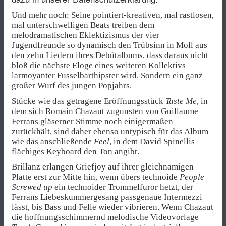
Und mehr noch: Seine pointiert-kreativen, mal rastlosen,
mal unterschwelligen Beats treiben dem
melodramatischen Eklektizismus der vier
Jugendfreunde so dynamisch den Trübsinn in Moll aus
den zehn Liedern ihres Debütalbums, dass daraus nicht
bloß die nächste Eloge eines weiteren Kollektivs
larmoyanter Fusselbarthipster wird. Sondern ein ganz
großer Wurf des jungen Popjahrs.
Stücke wie das getragene Eröffnungsstück
Taste Me
, in
dem sich Romain Chazaut zugunsten von Guillaume
Ferrans gläserner Stimme noch einigermaßen
zurückhält, sind daher ebenso untypisch für das Album
wie das anschließende
Feel
, in dem David Spinellis
flächiges Keyboard den Ton angibt.
Brillanz erlangen Griefjoy auf ihrer gleichnamigen
Platte erst zur Mitte hin, wenn übers technoide
People
Screwed up
ein technoider Trommelfuror hetzt, der
Ferrans Liebeskummergesang passgenaue Intermezzi
lässt, bis Bass und Felle wieder vibrieren. Wenn Chazaut
die hoffnungsschimmernd melodische Videovorlage