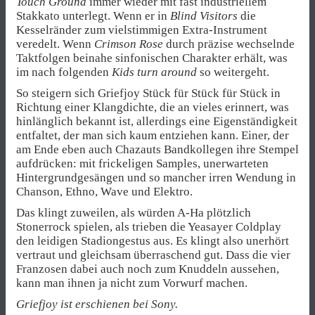
Touch Ground
immer wieder mit fast industriellem
Stakkato unterlegt. Wenn er in
Blind Visitors
die
Kesselränder zum vielstimmigen Extra-Instrument
veredelt. Wenn
Crimson Rose
durch präzise wechselnde
Taktfolgen beinahe sinfonischen Charakter erhält, was
im nach folgenden
Kids turn around
so weitergeht.
So steigern sich Griefjoy Stück für Stück für Stück in
Richtung einer Klangdichte, die an vieles erinnert, was
hinlänglich bekannt ist, allerdings eine Eigenständigkeit
entfaltet, der man sich kaum entziehen kann. Einer, der
am Ende eben auch Chazauts Bandkollegen ihre Stempel
aufdrücken: mit frickeligen Samples, unerwarteten
Hintergrundgesängen und so mancher irren Wendung in
Chanson, Ethno, Wave und Elektro.
Das klingt zuweilen, als würden A-Ha plötzlich
Stonerrock spielen, als trieben die Yeasayer Coldplay
den leidigen Stadiongestus aus. Es klingt also unerhört
vertraut und gleichsam überraschend gut. Dass die vier
Franzosen dabei auch noch zum Knuddeln aussehen,
kann man ihnen ja nicht zum Vorwurf machen.
Griefjoy ist erschienen bei Sony.