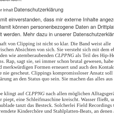
Datenschutzerklärung
r Inhalt
amit einverstanden, dass mir externe Inhalte angez
Damit können personenbezogene Daten an Drittpla
lt werden.
Mehr dazu in unserer Datenschutzerklä
aft von Clipping ist nicht so klar. Die Band weist alle
ischen Absichten von sich. Sie versteht sich mit dem 
nden wie atemberaubenden
CLPPNG
als Teil des Hip-H
. Rap, sagt sie, sei immer schon brutal gewesen, habe 
 merkwürdigen Formen erneuert und auch den Kontakt
 nie gescheut. Clippings kompromissloser Ansatz soll
ärung an den Status quo sein. Sie machen das alles au
e klingt auf
CLPPNG
nach allen möglichen Alltagsger
 piept, eine Schleifmaschine kreischt. Wasser fließt, u
blade tanzt das Besteck. Solcherlei Field Recordings t
emdete Kinderchöre und Stahlplatten-Beats, an denen 