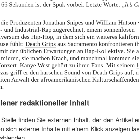
66 Sekunden ist der Spuk vorbei. Letzte Worte: „
It’s C
 die Produzenten Jonathan Snipes und William Hutson
- und Industrial-Rap zugerechnet, einem sonnenlosen
iversum des Hip-Hop, in dem sich ein weiteres kaliforn
use fühlt:
Death Grips
aus Sacramento konfrontieren i
it den üblichen Erwartungen an Rap-Kollektive. Sie a
animieren, sie machen Krach, und manchmal kommen sie
Konzert. Kanye West gehört zu ihren Fans. Mit seinem
l
ezus
griff er den harschen Sound von Death Grips auf, u
iten Anwalt der afroamerikanischen Kulturschaffenden
n.
ener redaktioneller Inhalt
Stelle finden Sie externen Inhalt, der den Artikel e
n sich externe Inhalte mit einem Klick anzeigen l
sblenden.