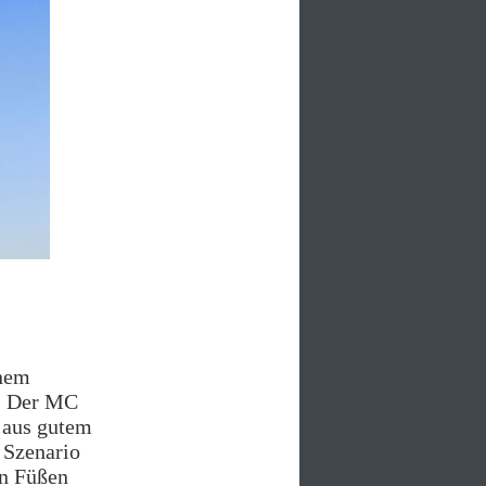
nem
.
Der MC
s aus gutem
 Szenario
en Füßen