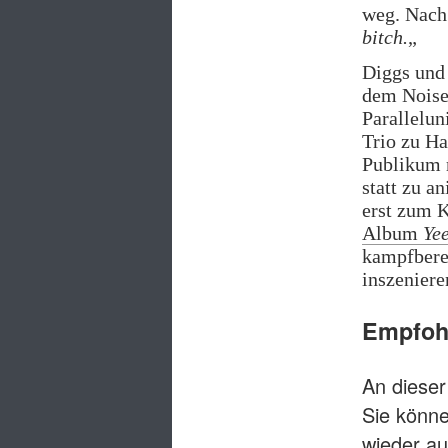
weg. Nach 
bitch.
„
Diggs und
dem Noise
Parallelun
Trio zu Ha
Publikum m
statt zu 
erst zum 
Album
Ye
kampfbere
inszeniere
Empfohl
An dieser 
Sie könne
wieder au