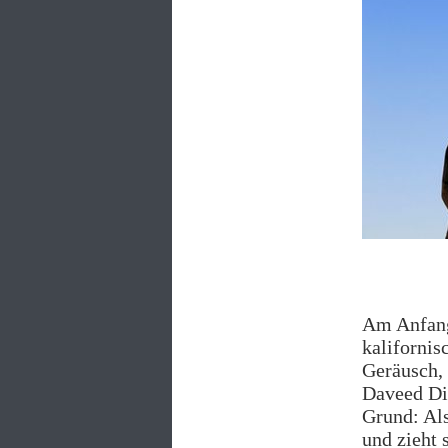
Am Anfang
kaliforni
Geräusch, 
Daveed Dig
Grund: Als
und zieht 