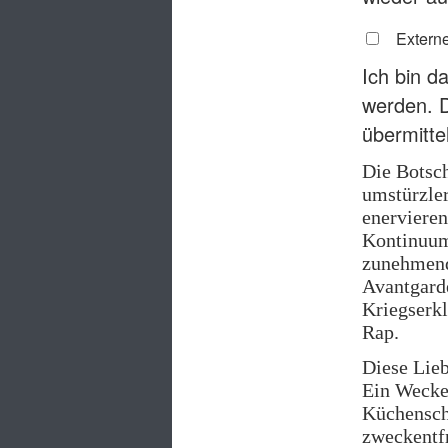
Externe
Ich bin d
werden. 
übermitte
Die Botsch
umstürzler
enerviere
Kontinuums
zunehmend
Avantgarde
Kriegserkl
Rap.
Diese Lieb
Ein Wecker
Küchenschu
zweckentfr