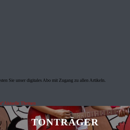
sten Sie unser digitales Abo mit Zugang zu allen Artikeln.
t"
Aktuelle Themen
TONTRÄGER