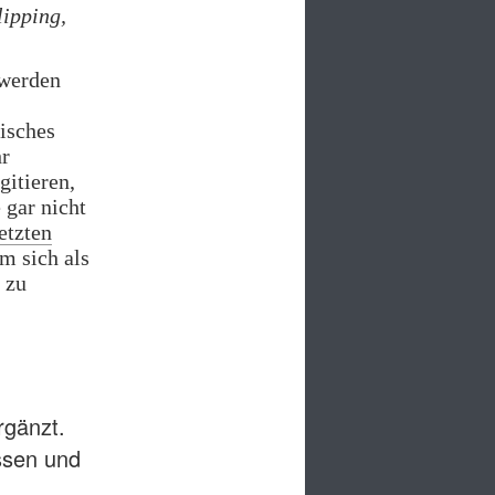
lipping,
 werden
isches
hr
gitieren,
 gar nicht
etzten
m sich als
 zu
rgänzt.
assen und