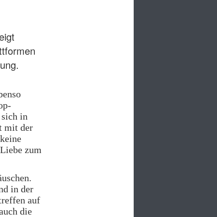
eigt
ttformen
rung.
ebenso
op-
sich in
 mit der
 keine
s Liebe zum
äuschen.
nd in der
reffen auf
auch die