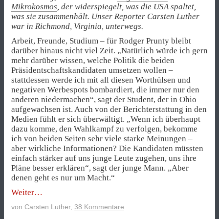
Mikrokosmos
, der widerspiegelt, was die USA spaltet,
was sie zusammenhält. Unser Reporter Carsten Luther
war in Richmond, Virginia, unterwegs.
Arbeit, Freunde, Studium – für Rodger Prunty bleibt
darüber hinaus nicht viel Zeit. „Natürlich würde ich gern
mehr darüber wissen, welche Politik die beiden
Präsidentschaftskandidaten umsetzen wollen –
stattdessen werde ich mit all diesen Worthülsen und
negativen Werbespots bombardiert, die immer nur den
anderen niedermachen“, sagt der Student, der in Ohio
aufgewachsen ist. Auch von der Berichterstattung in den
Medien fühlt er sich überwältigt. „Wenn ich überhaupt
dazu komme, den Wahlkampf zu verfolgen, bekomme
ich von beiden Seiten sehr viele starke Meinungen –
aber wirkliche Informationen? Die Kandidaten müssten
einfach stärker auf uns junge Leute zugehen, uns ihre
Pläne besser erklären“, sagt der junge Mann. „Aber
denen geht es nur um Macht.“
„„Du
Weiter
wirst
von
Carsten Luther
,
38 Kommentare
niemals