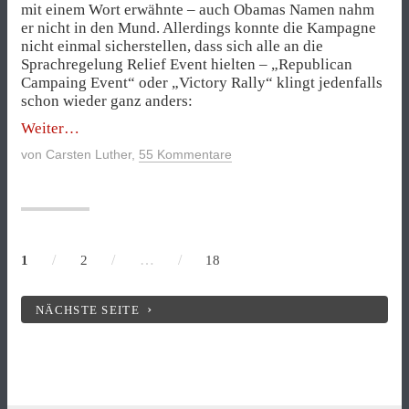
mit einem Wort erwähnte – auch Obamas Namen nahm
er nicht in den Mund. Allerdings konnte die Kampagne
nicht einmal sicherstellen, dass sich alle an die
Sprachregelung Relief Event hielten – „Republican
Campaing Event“ oder „Victory Rally“ klingt jedenfalls
schon wieder ganz anders:
„Wie
Weiter
Sandy
von
Carsten Luther
,
55 Kommentare
Romneys
Wahlkampf
aus
dem
Lot
bringt“
/
/
…
/
1
2
18
NÄCHSTE SEITE