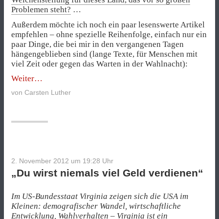
Problemen steht?
…
Außerdem möchte ich noch ein paar lesenswerte Artikel
empfehlen – ohne spezielle Reihenfolge, einfach nur ein
paar Dinge, die bei mir in den vergangenen Tagen
hängengeblieben sind (lange Texte, für Menschen mit
viel Zeit oder gegen das Warten in der Wahlnacht):
„Romneys
Weiter
Amerika
von
Carsten Luther
wäre
ein
anderes“
2. November 2012 um 19:28
Uhr
„Du wirst niemals viel Geld verdienen“
Im US-Bundesstaat Virginia zeigen sich die USA im
Kleinen: demografischer Wandel, wirtschaftliche
Entwicklung, Wahlverhalten –
Virginia ist ein