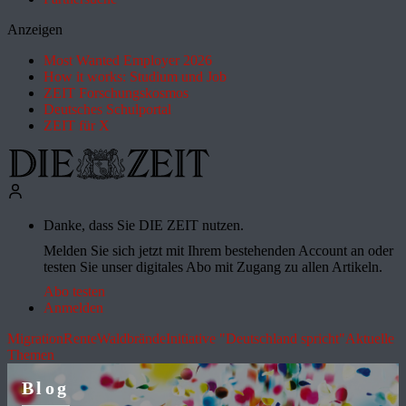
Anzeigen
Most Wanted Employer 2026
How it works: Studium und Job
ZEIT Forschungskosmos
Deutsches Schulportal
ZEIT für X
Danke, dass Sie DIE ZEIT nutzen.
Melden Sie sich jetzt mit Ihrem bestehenden Account an oder
testen Sie unser digitales Abo mit Zugang zu allen Artikeln.
Abo testen
Anmelden
Migration
Rente
Waldbrände
Initiative "Deutschland spricht"
Aktuelle
Themen
Blog