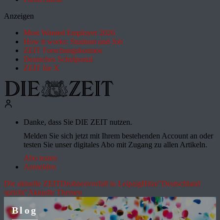
Anzeigen
Most Wanted Employer 2026
How it works: Studium und Job
ZEIT Forschungskosmos
Deutsches Schulportal
ZEIT für X
Danke, dass Sie DIE ZEIT nutzen.
Melden Sie sich jetzt mit Ihrem bestehenden Account an oder
testen Sie unser digitales Abo mit Zugang zu allen Artikeln.
Abo testen
Anmelden
Die aktuelle ZEIT
Drohnenvorfall in Leipzig
Hitze
"Deutschland
spricht"
Aktuelle Themen
Blog