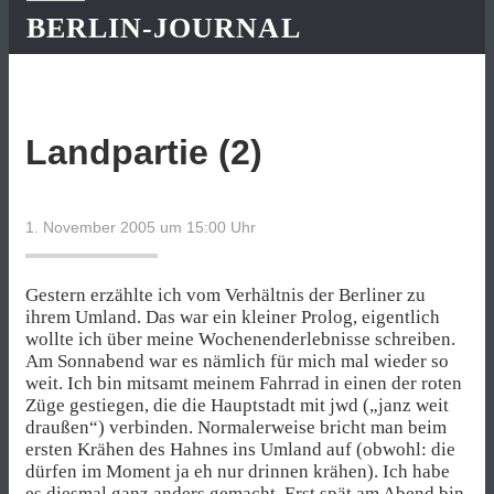
BERLIN-JOURNAL
Landpartie (2)
1. November 2005 um 15:00
Uhr
Gestern erzählte ich vom Verhältnis der Berliner zu
ihrem Umland. Das war ein kleiner Prolog, eigentlich
wollte ich über meine Wochenenderlebnisse schreiben.
Am Sonnabend war es nämlich für mich mal wieder so
weit. Ich bin mitsamt meinem Fahrrad in einen der roten
Züge gestiegen, die die Hauptstadt mit jwd („janz weit
draußen“) verbinden. Normalerweise bricht man beim
ersten Krähen des Hahnes ins Umland auf (obwohl: die
dürfen im Moment ja eh nur drinnen krähen). Ich habe
es diesmal ganz anders gemacht. Erst spät am Abend bin