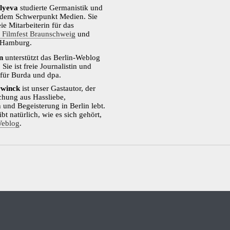
lyeva
studierte Germanistik und
t dem Schwerpunkt Medien. Sie
reie Mitarbeiterin für das
e Filmfest Braunschweig
und
 Hamburg.
n
unterstützt das Berlin-Weblog
. Sie ist freie Journalistin und
 für Burda und dpa.
rwinck
ist unser Gastautor, der
chung aus Hassliebe,
 und Begeisterung in Berlin lebt.
bt natürlich, wie es sich gehört,
eblog
.