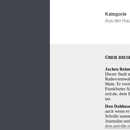
Kategorie
Aus der Hau
ÜBER DIES
Jochen Rein
Dieser Stadt n
Radevormwald
Main. Er veröf
Frankfurter A
zeit.de, dem 
taz.
Don Dahlma
auch wenn er 
Scholle stammt
Journalist un
don.antville.