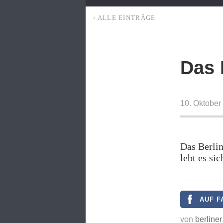
‹ ALLE EINTRÄGE
Das 
10. Oktober
Das Berlin
lebt es sic
AUF F
von
berliner