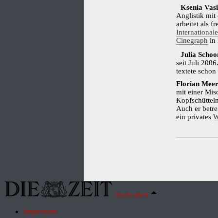
Ksenia Vasi
Anglistik mi
arbeitet als f
International
Cinegraph
in
Julia Schoo
seit Juli 2006
textete schon
Florian Mee
mit einer Mis
Kopfschütteln
Auch er betrei
ein privates
W
Nach oben
Impressum