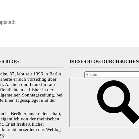
ptstadt
ES BLOG
DIESES BLOG DURCHSUCHE
ecke
, 37, lebt seit 1996 in Berlin.
äherte er sich vorsichtig über
, Aachen und Frankfurt am
fentlichte u.a. bisher in der
llgemeinen Sonntagszeitung, bei
Berliner Tagesspiegel und der
nn
ist Berliner aus Leidenschaft,
eigentlich von der rheinischen
. Er ist freiberuflicher
d betreibt außerdem das Weblog
org
.