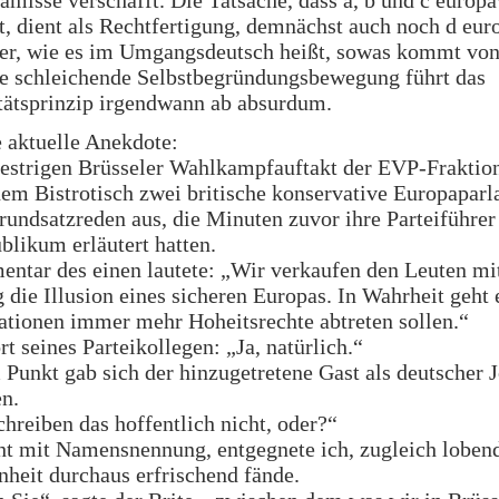
rämisse verschafft. Die Tatsache, dass a, b und c europ
st, dient als Rechtfertigung, demnächst auch noch d eur
der, wie es im Umgangsdeutsch heißt, sowas kommt von
he schleichende Selbstbegründungsbewegung führt das
tätsprinzip irgendwann ab absurdum.
 aktuelle Anekdote:
estrigen Brüsseler Wahlkampfauftakt der EVP-Fraktion
nem Bistrotisch zwei britische konservative Europaparl
rundsatzreden aus, die Minuten zuvor ihre Parteiführer
likum erläutert hatten.
tar des einen lautete: „Wir verkaufen den Leuten mit
 die Illusion eines sicheren Europas. In Wahrheit geht
ationen immer mehr Hoheitsrechte abtreten sollen.“
t seines Parteikollegen: „Ja, natürlich.“
Punkt gab sich der hinzugetretene Gast als deutscher J
n.
chreiben das hoffentlich nicht, oder?“
ht mit Namensnennung, entgegnete ich, zugleich lobend
nheit durchaus erfrischend fände.