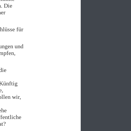
. Die
ner
hlüsse für
ungen und
ämpfen,
die
Künftig
e,
llen wir,
ehe
ffentliche
at?