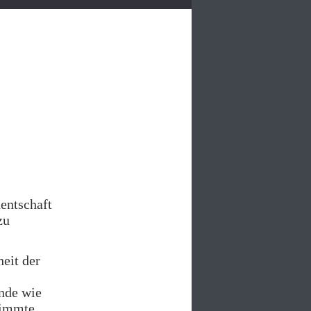
entschaft
zu
eit der
nde wie
timmte