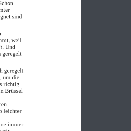
 Schon
mmter
gnet sind
n
mmt, weil
t
. Und
h geregelt
h geregelt
, um die
s richtig
in Brüssel
ren
o leichter
eine immer