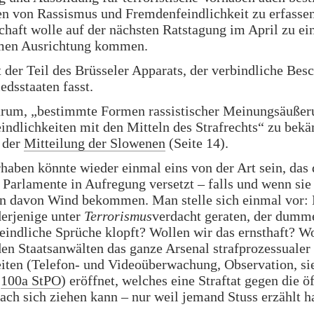
n von Rassismus und Fremdenfeindlichkeit zu erfassen
chaft wolle auf der nächsten Ratstagung im April zu ei
men Ausrichtung kommen.
t der Teil des Brüsseler Apparats, der verbindliche Besc
iedsstaaten fasst.
arum, „bestimmte Formen rassistischer Meinungsäußer
ndlichkeiten mit den Mitteln des Strafrechts“ zu bek
n der
Mitteilung der Slowenen
(Seite 14).
haben könnte wieder einmal eins von der Art sein, das 
 Parlamente in Aufregung versetzt – falls und wenn sie
n davon Wind bekommen. Man stelle sich einmal vor: 
derjenige unter
Terrorismus
verdacht geraten, der dumm
eindliche Sprüche klopft? Wollen wir das ernsthaft? Wo
den Staatsanwälten das ganze Arsenal strafprozessualer
iten (Telefon- und Videoüberwachung, Observation, si
h
100a StPO
) eröffnet, welches eine Straftat gegen die ö
ch sich ziehen kann – nur weil jemand Stuss erzählt h