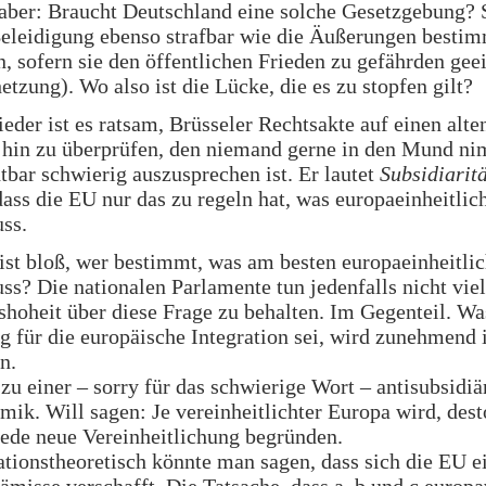
 aber: Braucht Deutschland eine solche Gesetzgebung?
Beleidigung ebenso strafbar wie die Äußerungen besti
 sofern sie den öffentlichen Frieden zu gefährden geei
etzung). Wo also ist die Lücke, die es zu stopfen gilt?
eder ist es ratsam, Brüsseler Rechtsakte auf einen alte
 hin zu überprüfen, den niemand gerne in den Mund ni
htbar schwierig auszusprechen ist. Er lautet
Subsidiaritä
dass die EU nur das zu regeln hat, was europaeinheitlic
ss.
ist bloß, wer bestimmt, was am besten europaeinheitlic
s? Die nationalen Parlamente tun jedenfalls nicht viel
shoheit über diese Frage zu behalten. Im Gegenteil. Wa
g für die europäische Integration sei, wird zunehmend 
n.
 zu einer – sorry für das schwierige Wort – antisubsidiä
ik. Will sagen: Je vereinheitlichter Europa wird, dest
 jede neue Vereinheitlichung begründen.
tionstheoretisch könnte man sagen, dass sich die EU 