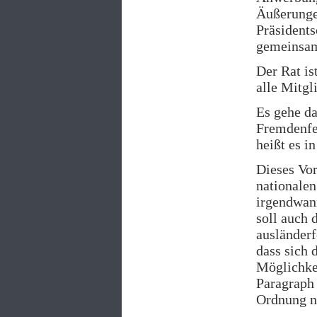
Äußerunge
Präsidents
gemeinsa
Der Rat is
alle Mitgl
Es gehe d
Fremdenfei
heißt es i
Dieses Vor
nationalen
irgendwan
soll auch 
ausländerf
dass sich 
Möglichke
Paragrap
Ordnung na