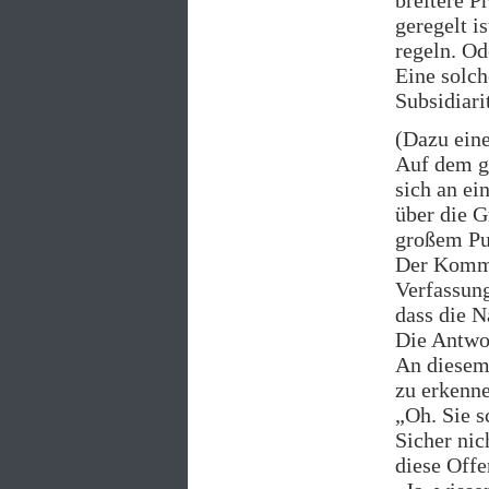
breitere P
geregelt i
regeln. O
Eine solc
Subsidiari
(Dazu eine
Auf dem g
sich an ei
über die G
großem Pub
Der Kommen
Verfassung
dass die N
Die Antwor
An diesem 
zu erkenne
„Oh. Sie s
Sicher nic
diese Offe