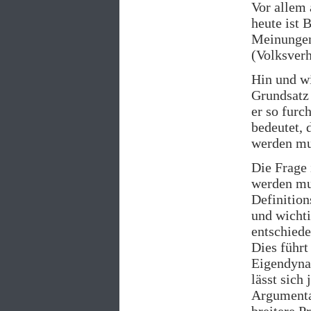
Vor allem
heute ist 
Meinungen,
(Volksverh
Hin und wi
Grundsatz
er so furc
bedeutet, 
werden mu
Die Frage 
werden mus
Definition
und wichti
entschiede
Dies führt
Eigendynam
lässt sich
Argumenta