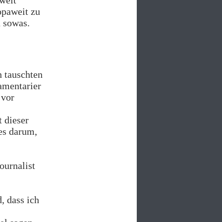
aweit
opaweit zu
 sowas.
 tauschten
amentarier
 vor
 dieser
 es darum,
ournalist
, dass ich