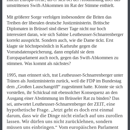
umstrittenen Swift-Abkommen im Rat der Stimme enthielt.
Mit größerer Sorge verfolgen insbesondere die Briten das
Treiben der liberalen deutsche Justizministerin. Britische
Diplomaten in Brüssel sind dieser Tage nicht nur hoch
interessiert daran, wie sich Sabine Leutheusser-Schnarrenberger
korrekt ausspricht. Sondern auch, wie die Dame tickt. Erst
klagte sie höchstpesönlich in Karlsruhe gegen die
Vorratsdatenspeicherung, dann empfahl sie dem
Europaparlament auch noch, gegen das Swift-Abkommen zu
stimmen. Was kommt als nächstes?
1995, man erinnert sich, trat Leutheusser-Schnarrenberger unter
Tränen als Justizministerin zurück, weil die FDP im Bundestag
dem „Großen Lauschangriff“ zugestimmt hatte. Könnte sie sich
vorstellen, ihr Schicksal mit ebensolcher Konsequenz an den
Ausgang einer Abstimmung im Brüsseler Rat zu binden? Das
, eine
sei, antwortet Leutheusser-Schnarrenberger der ZEIT
hypothetische Frage. „Jetzt geht es doch erst einmal
darum, dass wir die Dinge nicht einfach auf uns zurollen
lassen. Wir dürfen uns nicht zurücklehnen, sondern
müssen uns einbringen.“ Vom europäischen Parlament