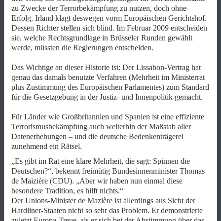
zu Zwecke der Terrorbekämpfung zu nutzen, doch ohne
Erfolg. Irland klagt deswegen vorm Europäischen Gerichtshof.
Dessen Richter stellen sich blind. Im Februar 2009 entscheiden
sie, welche Rechtsgrundlage in Brüsseler Runden gewählt
werde, müssten die Regierungen entscheiden.
Das Wichtige an dieser Historie ist: Der Lissabon-Vertrag hat
genau das damals benutzte Verfahren (Mehrheit im Ministerrat
plus Zustimmung des Europäischen Parlamentes) zum Standard
für die Gesetzgebung in der Justiz- und Innenpolitik gemacht.
Für Länder wie Großbritannien und Spanien ist eine effiziente
Terrorismusbekämpfung auch weiterhin der Maßstab aller
Datenerhebungen – und die deutsche Bedenkenträgerei
zunehmend ein Rätsel.
„Es gibt im Rat eine klare Mehrheit, die sagt: Spinnen die
Deutschen?“, bekennt freimütig Bundesinnenminister Thomas
de Maizière (CDU). „Aber wir haben nun einmal diese
besondere Tradition, es hilft nichts.“
Der Unions-Minister de Mazière ist allerdings aus Sicht der
Hardliner-Staaten nicht so sehr das Problem. Er demonstrierte
zuletzt Europa-Treue, als er sich bei der Abstimmung über das