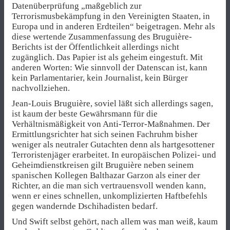
Datenüberprüfung „maßgeblich zur
Terrorismusbekämpfung in den Vereinigten Staaten, in
Europa und in anderen Erdteilen“ beigetragen. Mehr als
diese wertende Zusammenfassung des Bruguière-
Berichts ist der Öffentlichkeit allerdings nicht
zugänglich. Das Papier ist als geheim eingestuft. Mit
anderen Worten: Wie sinnvoll der Datenscan ist, kann
kein Parlamentarier, kein Journalist, kein Bürger
nachvollziehen.
Jean-Louis Bruguière, soviel läßt sich allerdings sagen,
ist kaum der beste Gewährsmann für die
Verhältnismäßigkeit von Anti-Terror-Maßnahmen. Der
Ermittlungsrichter hat sich seinen Fachruhm bisher
weniger als neutraler Gutachten denn als hartgesottener
Terroristenjäger erarbeitet. In europäischen Polizei- und
Geheimdienstkreisen gilt Bruguière neben seinem
spanischen Kollegen Balthazar Garzon als einer der
Richter, an die man sich vertrauensvoll wenden kann,
wenn er eines schnellen, unkomplizierten Haftbefehls
gegen wandernde Dschihadisten bedarf.
Und Swift selbst gehört, nach allem was man weiß, kaum