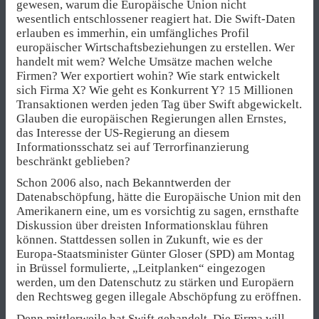
gewesen, warum die Europäische Union nicht
wesentlich entschlossener reagiert hat. Die Swift-Daten
erlauben es immerhin, ein umfängliches Profil
europäischer Wirtschaftsbeziehungen zu erstellen. Wer
handelt mit wem? Welche Umsätze machen welche
Firmen? Wer exportiert wohin? Wie stark entwickelt
sich Firma X? Wie geht es Konkurrent Y? 15 Millionen
Transaktionen werden jeden Tag über Swift abgewickelt.
Glauben die europäischen Regierungen allen Ernstes,
das Interesse der US-Regierung an diesem
Informationsschatz sei auf Terrorfinanzierung
beschränkt geblieben?
Schon 2006 also, nach Bekanntwerden der
Datenabschöpfung, hätte die Europäische Union mit den
Amerikanern eine, um es vorsichtig zu sagen, ernsthafte
Diskussion über dreisten Informationsklau führen
können. Stattdessen sollen in Zukunft, wie es der
Europa-Staatsminister Günter Gloser (SPD) am Montag
in Brüssel formulierte, „Leitplanken“ eingezogen
werden, um den Datenschutz zu stärken und Europäern
den Rechtsweg gegen illegale Abschöpfung zu eröffnen.
Denn mittlerweile hat Swift gehandelt. Die Firma will