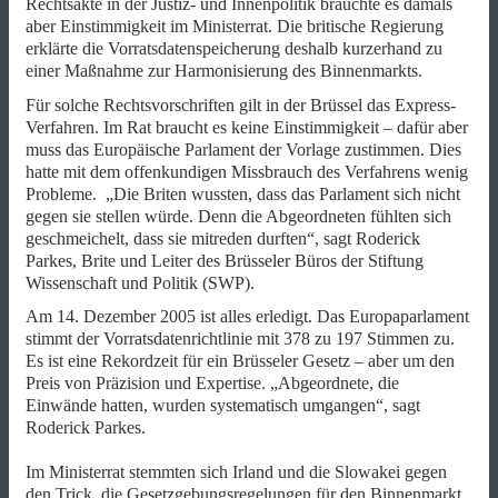
Rechtsakte in der Justiz- und Innenpolitik brauchte es damals
aber Einstimmigkeit im Ministerrat. Die britische Regierung
erklärte die Vorratsdatenspeicherung deshalb kurzerhand zu
einer Maßnahme zur Harmonisierung des Binnenmarkts.
Für solche Rechtsvorschriften gilt in der Brüssel das Express-
Verfahren. Im Rat braucht es keine Einstimmigkeit – dafür aber
muss das Europäische Parlament der Vorlage zustimmen. Dies
hatte mit dem offenkundigen Missbrauch des Verfahrens wenig
Probleme. „Die Briten wussten, dass das Parlament sich nicht
gegen sie stellen würde. Denn die Abgeordneten fühlten sich
geschmeichelt, dass sie mitreden durften“, sagt Roderick
Parkes, Brite und Leiter des Brüsseler Büros der Stiftung
Wissenschaft und Politik (SWP).
Am 14. Dezember 2005 ist alles erledigt. Das Europaparlament
stimmt der Vorratsdatenrichtlinie mit 378 zu 197 Stimmen zu.
Es ist eine Rekordzeit für ein Brüsseler Gesetz – aber um den
Preis von Präzision und Expertise. „Abgeordnete, die
Einwände hatten, wurden systematisch umgangen“, sagt
Roderick Parkes.
Im Ministerrat stemmten sich Irland und die Slowakei gegen
den Trick, die Gesetzgebungsregelungen für den Binnenmarkt