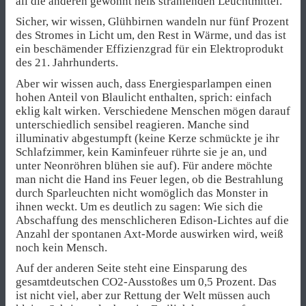
all die anderen gewohnt heiß strahlenden Leuchtmittel.
Sicher, wir wissen, Glühbirnen wandeln nur fünf Prozent
des Stromes in Licht um, den Rest in Wärme, und das ist
ein beschämender Effizienzgrad für ein Elektroprodukt
des 21. Jahrhunderts.
Aber wir wissen auch, dass Energiesparlampen einen
hohen Anteil von Blaulicht enthalten, sprich: einfach
eklig kalt wirken. Verschiedene Menschen mögen darauf
unterschiedlich sensibel reagieren. Manche sind
illuminativ abgestumpft (keine Kerze schmückte je ihr
Schlafzimmer, kein Kaminfeuer rührte sie je an, und
unter Neonröhren blühen sie auf). Für andere möchte
man nicht die Hand ins Feuer legen, ob die Bestrahlung
durch Sparleuchten nicht womöglich das Monster in
ihnen weckt. Um es deutlich zu sagen: Wie sich die
Abschaffung des menschlicheren Edison-Lichtes auf die
Anzahl der spontanen Axt-Morde auswirken wird, weiß
noch kein Mensch.
Auf der anderen Seite steht eine Einsparung des
gesamtdeutschen CO2-Ausstoßes um 0,5 Prozent. Das
ist nicht viel, aber zur Rettung der Welt müssen auch