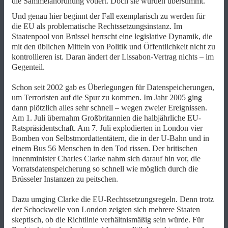
die Sammelanordnung votiert. Doch sie wurden überstimmt.
Und genau hier beginnt der Fall exemplarisch zu werden für
die EU als problematische Rechtssetzungsinstanz. Im
Staatenpool von Brüssel herrscht eine legislative Dynamik, die
mit den üblichen Mitteln von Politik und Öffentlichkeit nicht zu
kontrollieren ist. Daran ändert der Lissabon-Vertrag nichts – im
Gegenteil.
Schon seit 2002 gab es Überlegungen für Datenspeicherungen,
um Terroristen auf die Spur zu kommen. Im Jahr 2005 ging
dann plötzlich alles sehr schnell – wegen zweier Ereignissen.
Am 1. Juli übernahm Großbritannien die halbjährliche EU-
Ratspräsidentschaft. Am 7. Juli explodierten in London vier
Bomben von Selbstmordattentätern, die in der U-Bahn und in
einem Bus 56 Menschen in den Tod rissen. Der britischen
Innenminister Charles Clarke nahm sich darauf hin vor, die
Vorratsdatenspeicherung so schnell wie möglich durch die
Brüsseler Instanzen zu peitschen.
Dazu umging Clarke die EU-Rechtssetzungsregeln. Denn trotz
der Schockwelle von London zeigten sich mehrere Staaten
skeptisch, ob die Richtlinie verhältnismäßig sein würde. Für