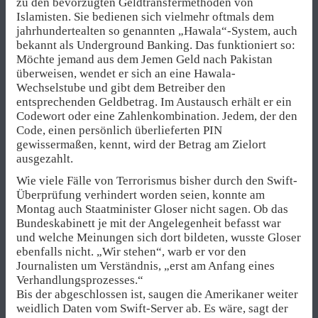
zu den bevorzugten Geldtransfermethoden von
Islamisten. Sie bedienen sich vielmehr oftmals dem
jahrhundertealten so genannten „Hawala“-System, auch
bekannt als Underground Banking. Das funktioniert so:
Möchte jemand aus dem Jemen Geld nach Pakistan
überweisen, wendet er sich an eine Hawala-
Wechselstube und gibt dem Betreiber den
entsprechenden Geldbetrag. Im Austausch erhält er ein
Codewort oder eine Zahlenkombination. Jedem, der den
Code, einen persönlich überlieferten PIN
gewissermaßen, kennt, wird der Betrag am Zielort
ausgezahlt.
Wie viele Fälle von Terrorismus bisher durch den Swift-
Überprüfung verhindert worden seien, konnte am
Montag auch Staatminister Gloser nicht sagen. Ob das
Bundeskabinett je mit der Angelegenheit befasst war
und welche Meinungen sich dort bildeten, wusste Gloser
ebenfalls nicht. „Wir stehen“, warb er vor den
Journalisten um Verständnis, „erst am Anfang eines
Verhandlungsprozesses.“
Bis der abgeschlossen ist, saugen die Amerikaner weiter
weidlich Daten vom Swift-Server ab. Es wäre, sagt der