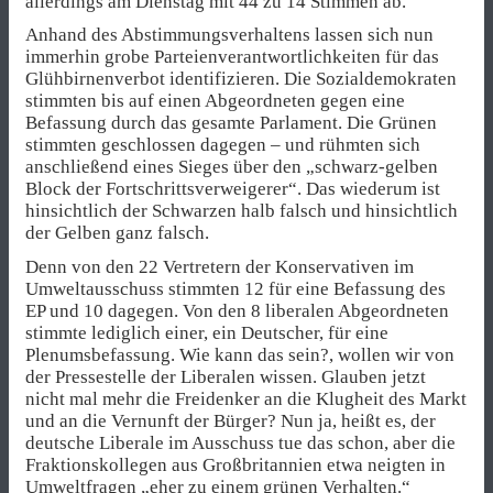
allerdings am Dienstag mit 44 zu 14 Stimmen ab.
Anhand des Abstimmungsverhaltens lassen sich nun
immerhin grobe Parteienverantwortlichkeiten für das
Glühbirnenverbot identifizieren. Die Sozialdemokraten
stimmten bis auf einen Abgeordneten gegen eine
Befassung durch das gesamte Parlament. Die Grünen
stimmten geschlossen dagegen – und rühmten sich
anschließend eines Sieges über den „schwarz-gelben
Block der Fortschrittsverweigerer“. Das wiederum ist
hinsichtlich der Schwarzen halb falsch und hinsichtlich
der Gelben ganz falsch.
Denn von den 22 Vertretern der Konservativen im
Umweltausschuss stimmten 12 für eine Befassung des
EP und 10 dagegen. Von den 8 liberalen Abgeordneten
stimmte lediglich einer, ein Deutscher, für eine
Plenumsbefassung. Wie kann das sein?, wollen wir von
der Pressestelle der Liberalen wissen. Glauben jetzt
nicht mal mehr die Freidenker an die Klugheit des Markt
und an die Vernunft der Bürger? Nun ja, heißt es, der
deutsche Liberale im Ausschuss tue das schon, aber die
Fraktionskollegen aus Großbritannien etwa neigten in
Umweltfragen „eher zu einem grünen Verhalten.“