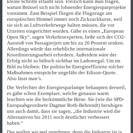
kleine Schritte erlaubt sein. Freilich kann man fragen,
warum Brüssel sich nicht lohnender Energiesparprojekte
vornimmt. Zum Beispiel fliegen die Flugzeuge am
europäischen Himmel immer noch Zickzackkurse, weil
sie sich an Luftverkehrwege halten müssen, die vor
Urzeiten eingerichtet wurden. Gäbe es einen „European
Open Sky“, sagen Verkehrsexperten, ließe sich der CO2-
Ausstoß von Passagierjets um bis zu 20 Prozent senken.
Allerdings würde das erhebliche internationale
Koordinierungsarbeit erfordern. Außerdem wäre der
Erfolg nicht so hübsch sichtbar im Ladenregal. Um im
Bild zu bleiben: Die politische Energieeffizienz solcher
Maßnahmen entspräche ungefähr der Edison-Quote.
Also lässt man’s.
Die Verfechter der Energiesparlampe behaupten derweil,
es gäbe schon Exemplare, welche genauso warm
leuchten wie die herkömmliche Birne. Sie (wie die SPD-
Europaabgeordnete Dagmar Roth-Behrendt) beruhigen
uns auch damit, dass sie sagen, „die Industrie wird die
Alternativen bis 2011 noch deutlicher verbessert
haben.“
Das wollen wir mal annehmen, denn die Industrie ist ja