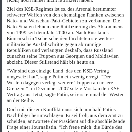
(KSE) noch immer nicht ratifiziert haben.
Ziel des KSE-Regimes ist es, das Arsenal bestimmter
schwerer Waffen von den ehemaligen Flanken zwischen
Nato- und Warschau-Pakt-Gebieten zu verbannen. Die
Nato-Staaten lehnen eine Ratifizierung des Abkommens
von 1999 seit dem Jahr 2000 ab. Nach Russlands
Einmarsch in Tschetschenien fürchteten sie weitere
militärische Ausfallschritte gegen abtrünnige
Republiken und verlangten deshalb, dass Russland
zunächst seine Truppen aus Georgien und Moldawien
abzieht. Dieser Stillstand hält bis heute an.
“Wir sind das einzige Land, das den KSE-Vertrag
umgesetzt hat”, sagte Putin ein wenig erregt. “Der
Westen dagegen verlegt weitere Truppen an unsere
Grenzen.” Im Dezember 2007 setzte Moskau den KSE-
Vertrag aus. Jetzt, sagte Putin, sei erst einmal der Westen
an der Reihe.
Doch mit diesem Konflikt muss sich nun bald Putins
Nachfolger herumschlagen. Er sei froh, aus dem Amt zu
scheiden, antwortete der Präsident auf die abschließende
Frage einer Journalistin. “Ich freue mich, die Bürde des