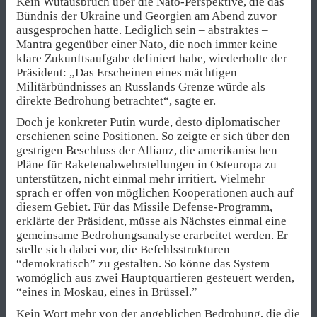
Kein Wutausbruch über die Nato-Perspektive, die das
Bündnis der Ukraine und Georgien am Abend zuvor
ausgesprochen hatte. Lediglich sein – abstraktes –
Mantra gegenüber einer Nato, die noch immer keine
klare Zukunftsaufgabe definiert habe, wiederholte der
Präsident: „Das Erscheinen eines mächtigen
Militärbündnisses an Russlands Grenze würde als
direkte Bedrohung betrachtet“, sagte er.
Doch je konkreter Putin wurde, desto diplomatischer
erschienen seine Positionen. So zeigte er sich über den
gestrigen Beschluss der Allianz, die amerikanischen
Pläne für Raketenabwehrstellungen in Osteuropa zu
unterstützen, nicht einmal mehr irritiert. Vielmehr
sprach er offen von möglichen Kooperationen auch auf
diesem Gebiet. Für das Missile Defense-Programm,
erklärte der Präsident, müsse als Nächstes einmal eine
gemeinsame Bedrohungsanalyse erarbeitet werden. Er
stelle sich dabei vor, die Befehlsstrukturen
“demokratisch” zu gestalten. So könne das System
womöglich aus zwei Hauptquartieren gesteuert werden,
“eines in Moskau, eines in Brüssel.”
Kein Wort mehr von der angeblichen Bedrohung, die die