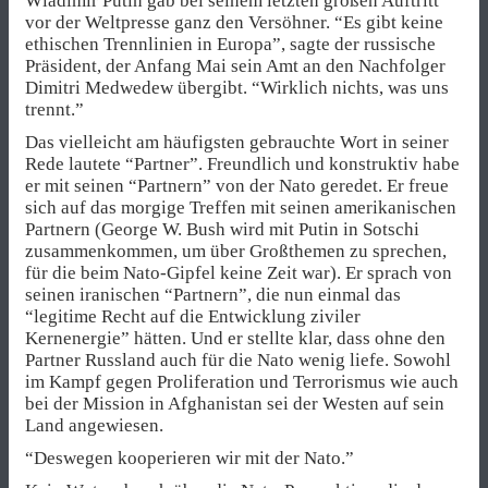
Wladimir Putin gab bei seinem letzten großen Auftritt
vor der Weltpresse ganz den Versöhner. “Es gibt keine
ethischen Trennlinien in Europa”, sagte der russische
Präsident, der Anfang Mai sein Amt an den Nachfolger
Dimitri Medwedew übergibt. “Wirklich nichts, was uns
trennt.”
Das vielleicht am häufigsten gebrauchte Wort in seiner
Rede lautete “Partner”. Freundlich und konstruktiv habe
er mit seinen “Partnern” von der Nato geredet. Er freue
sich auf das morgige Treffen mit seinen amerikanischen
Partnern (George W. Bush wird mit Putin in Sotschi
zusammenkommen, um über Großthemen zu sprechen,
für die beim Nato-Gipfel keine Zeit war). Er sprach von
seinen iranischen “Partnern”, die nun einmal das
“legitime Recht auf die Entwicklung ziviler
Kernenergie” hätten. Und er stellte klar, dass ohne den
Partner Russland auch für die Nato wenig liefe. Sowohl
im Kampf gegen Proliferation und Terrorismus wie auch
bei der Mission in Afghanistan sei der Westen auf sein
Land angewiesen.
“Deswegen kooperieren wir mit der Nato.”