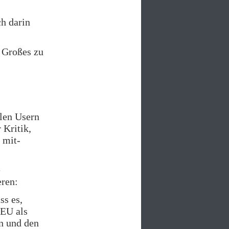
ch darin
d Großes zu
len Usern
 Kritik,
 mit-
e
eren:
ss es,
 EU als
en und den