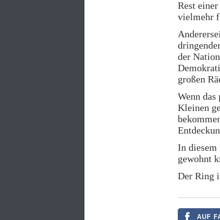
Rest einer
vielmehr f
Anderersei
dringender
der Nation
Demokratie
großen Räd
Wenn das p
Kleinen ge
bekommen,
Entdeckun
In diesem 
gewohnt kr
Der Ring i
AUF F