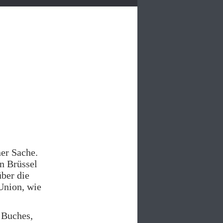
ner Sache.
n Brüssel
über die
Union, wie
s Buches,