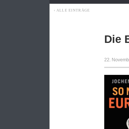
‹ ALLE EINTRÄGE
Die 
22. Novemb