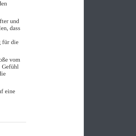
den
fter und
len, dass
 für die
roße vom
s Gefühl
die
f eine