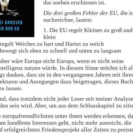
das soeben erschienen ist.
Die drei großen Fehler der EU
, die i
nachzeichne, lauten:
1. Die EU regelt Kleines zu groß un
klein
regelt Weiches zu hart und Hartes zu weich
bewegt sich oben zu schnell und unten zu langsam
aber wäre Europa nicht Europa, wenn es nicht seine
telligenz nutzen würde. In diesem Sinne möchte ich al
gs danken, dass sie in den vergangenen Jahren mit ihrer
ekturen und Anregungen dazu beigetragen, dieses Buch
zu lassen.
nd, dass trotzdem nicht jeder Leser mit meiner Analys
den sein wird. Aber, um aus dem Schlusskapitel zu ziti
e europafreundlichsten unter ihnen werden erkennen, da
um handfeste Interessen geht, nicht mehr ausreicht, die
d erfolgreichstes Friedensprojekt aller Zeiten zu preis