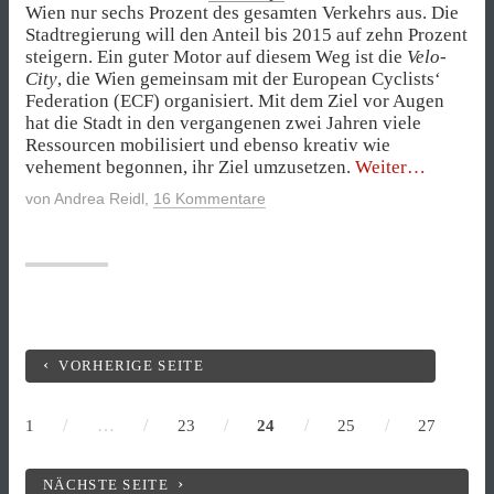
Wien nur sechs Prozent des gesamten Verkehrs aus. Die
Stadtregierung will den Anteil bis 2015 auf zehn Prozent
steigern. Ein guter Motor auf diesem Weg ist die
Velo-
City
, die Wien gemeinsam mit der European Cyclists‘
Federation (ECF) organisiert. Mit dem Ziel vor Augen
hat die Stadt in den vergangenen zwei Jahren viele
Ressourcen mobilisiert und ebenso kreativ wie
„Wie
vehement begonnen, ihr Ziel umzusetzen.
Weiter
Wien
von
Andrea Reidl
,
16 Kommentare
mehr
Leute
aufs
Rad
bringen
will“
VORHERIGE SEITE
/
…
/
/
/
/
1
23
24
25
27
NÄCHSTE SEITE