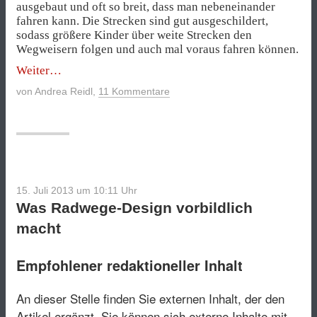
ausgebaut und oft so breit, dass man nebeneinander
fahren kann. Die Strecken sind gut ausgeschildert,
sodass größere Kinder über weite Strecken den
Wegweisern folgen und auch mal voraus fahren können.
„Mit
Weiter
Rad
von
Andrea Reidl
,
11 Kommentare
und
Kind
am
Bodensee“
15. Juli 2013 um 10:11
Uhr
Was Radwege-Design vorbildlich
macht
Empfohlener redaktioneller Inhalt
An dieser Stelle finden Sie externen Inhalt, der den
Artikel ergänzt. Sie können sich externe Inhalte mit