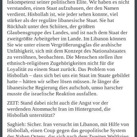
Inkompetenz seiner politischen Elite. Wir haben es nicht
verstanden, einen Staat aufzubauen, der den Namen
verdient. Hisbollah ist, wie jeder sehen konnte, viel
stärker als der reguläre libanesische Staat. Sie hat
Rückhalt unter den Schiiten, der größten
Glaubensgruppe des Landes, und ist nach dem Staat der
zweitgrößte Arbeitgeber im Lande. Im Libanon können
Sie wie unter einem Vergrößerungsglas die arabische
Unfähigkeit, sich mit dem Konzept des Nationalstaates
zu versöhnen, beobachten. Die Menschen stellen ihre
ethnisch-religiösen Zugehörigkeiten nicht für die
Loyalität zu einem Staat zurück. Das Problem von
Hisbollah – dass sich bei uns ein Staat im Staate gebildet
hatte – hätten wir selber lösen müssen. Je länger die
libanesische Regierung dies aufschob, umso harscher
musste die israelische Reaktion ausfallen.
ZEIT: Stand dabei nicht auch die Angst vor der
werdenden Atommacht Iran im Hintergrund, die
Hisbollah unterstützt?
Saghieh: Sicher. Iran versucht im Libanon, mit Hilfe von
Hisbollah, einen Coup gegen das geopolitische System
des Nahen Ostens, das sich nach dem Zweiten Weltkrieg