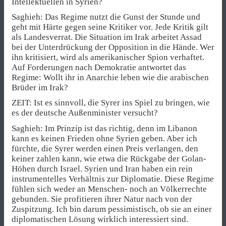
Intellektuellen in Syrien?
Saghieh: Das Regime nutzt die Gunst der Stunde und
geht mit Härte gegen seine Kritiker vor. Jede Kritik gilt
als Landesverrat. Die Situation im Irak arbeitet Assad
bei der Unterdrückung der Opposition in die Hände. Wer
ihn kritisiert, wird als amerikanischer Spion verhaftet.
Auf Forderungen nach Demokratie antwortet das
Regime: Wollt ihr in Anarchie leben wie die arabischen
Brüder im Irak?
ZEIT: Ist es sinnvoll, die Syrer ins Spiel zu bringen, wie
es der deutsche Außenminister versucht?
Saghieh: Im Prinzip ist das richtig, denn im Libanon
kann es keinen Frieden ohne Syrien geben. Aber ich
fürchte, die Syrer werden einen Preis verlangen, den
keiner zahlen kann, wie etwa die Rückgabe der Golan-
Höhen durch Israel. Syrien und Iran haben ein rein
instrumentelles Verhältnis zur Diplomatie. Diese Regime
fühlen sich weder an Menschen- noch an Völkerrechte
gebunden. Sie profitieren ihrer Natur nach von der
Zuspitzung. Ich bin darum pessimistisch, ob sie an einer
diplomatischen Lösung wirklich interessiert sind.