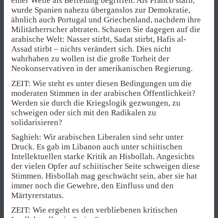
einer Weile als Befreiung begriffen. Als Franco starb,
wurde Spanien nahezu überganslos zur Demokratie,
ähnlich auch Portugal und Griechenland, nachdem ihre
Militärherrscher abtraten. Schauen Sie dagegen auf die
arabische Welt: Nasser stirbt, Sadat stirbt, Hafis al-
Assad stirbt – nichts verändert sich. Dies nicht
wahrhaben zu wollen ist die große Torheit der
Neokonservativen in der amerikanischen Regierung.
ZEIT: Wie steht es unter diesen Bedingungen um die
moderaten Stimmen in der arabischen Öffentlichkeit?
Werden sie durch die Kriegslogik gezwungen, zu
schweigen oder sich mit den Radikalen zu
solidarisieren?
Saghieh: Wir arabischen Liberalen sind sehr unter
Druck. Es gab im Libanon auch unter schiitischen
Intellektuellen starke Kritik an Hisbollah. Angesichts
der vielen Opfer auf schiitischer Seite schweigen diese
Stimmen. Hisbollah mag geschwächt sein, aber sie hat
immer noch die Gewehre, den Einfluss und den
Märtyrerstatus.
ZEIT: Wie ergeht es den verbliebenen kritischen