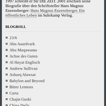
1997 schreibt er für DIE ZEIT. 2001 erschien seine
Biografie über den Schriftsteller Hans Magnus
Enzensberger:
Hans Magnus Enzensberger. Ein
öffentliches Leben
im Suhrkamp Verlag.
BLOGROLL
23/6
Abu Aaardvark
Abu Muqawama
Achse des Guten
Al Hayat Englisch
Andrew Sullivan
Asharq Alawsat
Babylon and Beyond
Bitter Lemons
Carta
Chajm Guski
China Daily