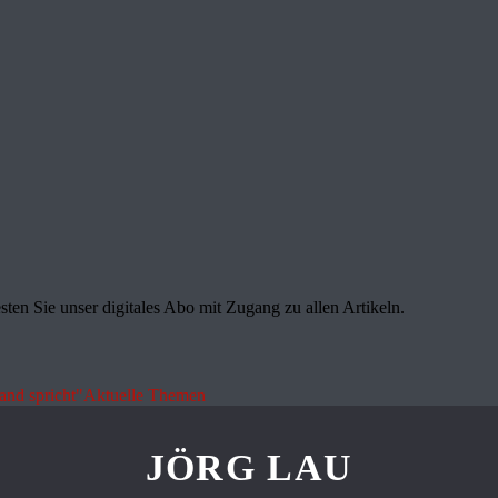
sten Sie unser digitales Abo mit Zugang zu allen Artikeln.
land spricht"
Aktuelle Themen
JÖRG LAU