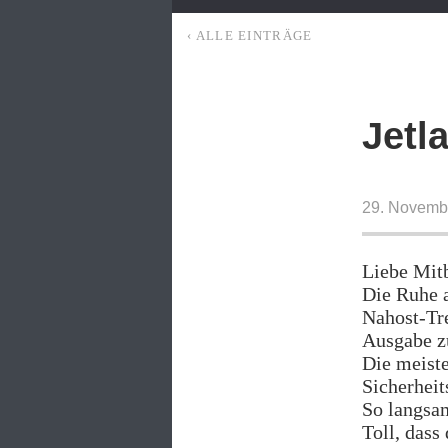
‹ ALLE EINTRÄGE
Jetl
29. Novemb
Liebe Mit
Die Ruhe 
Nahost-Tre
Ausgabe zu
Die meiste
Sicherhei
So langsam
Toll, dass