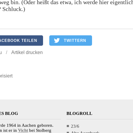
weg bin. (Oder heißt das etwa, ich werde hier eigentlic
 Schluck.)
ACEBOOK TEILEN
TWITTERN
u
/
Artikel drucken
risiert
ES BLOG
BLOGROLL
de 1964 in Aachen geboren.
23/6
 ist er in
Vicht
bei Stolberg
Abu Aaardvark