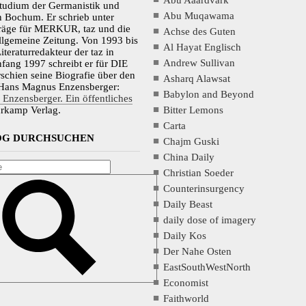
Studium der Germanistik und
Abu Muqawama
n Bochum. Er schrieb unter
räge für MERKUR, taz und die
Achse des Guten
llgemeine Zeitung. Von 1993 bis
Al Hayat Englisch
iteraturredakteur der taz in
Andrew Sullivan
Anfang 1997 schreibt er für DIE
schien seine Biografie über den
Asharq Alawsat
r Hans Magnus Enzensberger:
Babylon and Beyond
Enzensberger. Ein öffentliches
Bitter Lemons
rkamp Verlag.
Carta
LOG DURCHSUCHEN
Chajm Guski
China Daily
Christian Soeder
Counterinsurgency
Daily Beast
daily dose of imagery
Daily Kos
Der Nahe Osten
EastSouthWestNorth
Economist
Faithworld