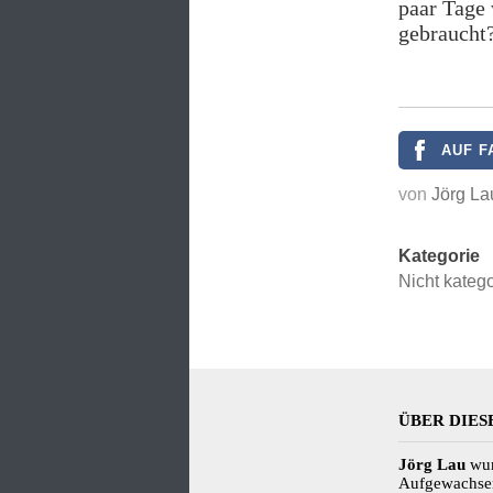
paar Tage 
gebraucht?
AUF F
von
Jörg La
Kategorie
Nicht katego
ÜBER DIES
Jörg Lau
wur
Aufgewachsen