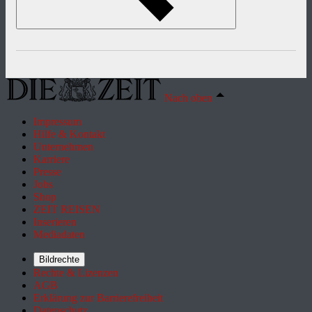
Nach oben
Impressum
Hilfe & Kontakt
Unternehmen
Karriere
Presse
Jobs
Shop
ZEIT REISEN
Inserieren
Mediadaten
Bildrechte
Rechte & Lizenzen
AGB
Erklärung zur Barrierefreiheit
Datenschutz