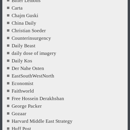
Bitter Lemons
Carta
Chajm Guski
China Daily
Christian Soeder
Counterinsurgency
Daily Beast
daily dose of imagery
Daily Kos
Der Nahe Osten
EastSouthWestNorth
Economist
Faithworld
Free Hossein Derakhshan
George Packer
Gozaar
Harvard Middle East Strategy
Huff Post