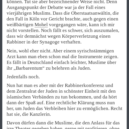
können. Tut sie aber bezeichnender Weise nicht. Denn
Ausgangspunkt der Debatte war ja der Fall eines
vierjährigen Muslims. Dass die Oberstaatsanwältin, die
den Fall in Köln vor Gericht brachte, auch gegen einen
weißbärtigen
Mohel
vorgegangen wäre, kann ich mir
nicht vorstellen. Noch fällt es schwer, sich auszumalen,
dass wir demnächst wegen Körperverletzung einen
Rabbiner in der Synagoge verhaften.
Nein, wohl eher nicht. Aber einem syrischstämmigen
Arzt kann man eben schon mal die Instrumente zeigen.
Es fällt in Deutschland einfach leichter, Muslime über
ihr „Barbarentum“ zu belehren als Juden.
Jedenfalls noch.
Nun hat man es aber mit der Rabbinerkonferenz und
dem Zentralrat der Juden in schönster Einheit mit den
islamischen Verbänden zu tun bekommen, und da hört
dann der Spaß auf. Eine rechtliche Klärung muss nun
her, um Juden das Verbleiben hier zu ermöglichen. Recht
hat sie, die Kanzlerin.
Davon dürfen dann die Muslime, die den Anlass für das
irre Theater gegeben haben, gerne mit profitieren, ohne