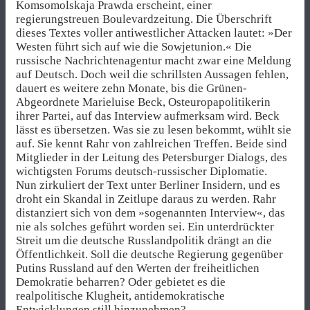
Komsomolskaja Prawda erscheint, einer
regierungstreuen Boulevardzeitung. Die Überschrift
dieses Textes voller antiwestlicher Attacken lautet: »Der
Westen führt sich auf wie die Sowjetunion.« Die
russische Nachrichtenagentur macht zwar eine Meldung
auf Deutsch. Doch weil die schrillsten Aussagen fehlen,
dauert es weitere zehn Monate, bis die Grünen-
Abgeordnete Marieluise Beck, Osteuropapolitikerin
ihrer Partei, auf das Interview aufmerksam wird. Beck
lässt es übersetzen. Was sie zu lesen bekommt, wühlt sie
auf. Sie kennt Rahr von zahlreichen Treffen. Beide sind
Mitglieder in der Leitung des Petersburger Dialogs, des
wichtigsten Forums deutsch-russischer Diplomatie.
Nun zirkuliert der Text unter Berliner Insidern, und es
droht ein Skandal in Zeitlupe daraus zu werden. Rahr
distanziert sich von dem »sogenannten Interview«, das
nie als solches geführt worden sei. Ein unterdrückter
Streit um die deutsche Russlandpolitik drängt an die
Öffentlichkeit. Soll die deutsche Regierung gegenüber
Putins Russland auf den Werten der freiheitlichen
Demokratie beharren? Oder gebietet es die
realpolitische Klugheit, antidemokratische
Entwicklungen still hinzunehmen?