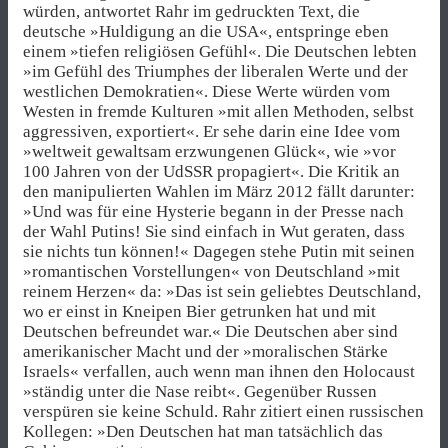
würden, antwortet Rahr im gedruckten Text, die
deutsche »Huldigung an die USA«, entspringe eben
einem »tiefen religiösen Gefühl«. Die Deutschen lebten
»im Gefühl des Triumphes der liberalen Werte und der
westlichen Demokratien«. Diese Werte würden vom
Westen in fremde Kulturen »mit allen Methoden, selbst
aggressiven, exportiert«. Er sehe darin eine Idee vom
»weltweit gewaltsam erzwungenen Glück«, wie »vor
100 Jahren von der UdSSR propagiert«. Die Kritik an
den manipulierten Wahlen im März 2012 fällt darunter:
»Und was für eine Hysterie begann in der Presse nach
der Wahl Putins! Sie sind einfach in Wut geraten, dass
sie nichts tun können!« Dagegen stehe Putin mit seinen
»romantischen Vorstellungen« von Deutschland »mit
reinem Herzen« da: »Das ist sein geliebtes Deutschland,
wo er einst in Kneipen Bier getrunken hat und mit
Deutschen befreundet war.« Die Deutschen aber sind
amerikanischer Macht und der »moralischen Stärke
Israels« verfallen, auch wenn man ihnen den Holocaust
»ständig unter die Nase reibt«. Gegenüber Russen
verspüren sie keine Schuld. Rahr zitiert einen russischen
Kollegen: »Den Deutschen hat man tatsächlich das