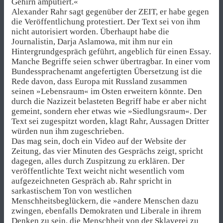
Gehirn amputiert.«
Alexander Rahr sagt gegenüber der ZEIT, er habe gegen
die Veröffentlichung protestiert. Der Text sei von ihm
nicht autorisiert worden. Überhaupt habe die
Journalistin, Darja Aslamowa, mit ihm nur ein
Hintergrundgespräch geführt, angeblich für einen Essay.
Manche Begriffe seien schwer übertragbar. In einer vom
Bundessprachenamt angefertigten Übersetzung ist die
Rede davon, dass Europa mit Russland zusammen
seinen »Lebensraum« im Osten erweitern könnte. Den
durch die Nazizeit belasteten Begriff habe er aber nicht
gemeint, sondern eher etwas wie »Siedlungsraum«. Der
Text sei zugespitzt worden, klagt Rahr, Aussagen Dritter
würden nun ihm zugeschrieben.
Das mag sein, doch ein Video auf der Web­site der
Zeitung, das vier Minuten des Gesprächs zeigt, spricht
dagegen, alles durch Zuspitzung zu erklären. Der
veröffentlichte Text weicht nicht wesentlich vom
aufgezeichneten Gespräch ab. Rahr spricht in
sarkastischem Ton von westlichen
Menschheitsbeglückern, die »andere Menschen dazu
zwingen, ebenfalls Demokraten und Liberale in ihrem
Denken zu sein, die Menschheit von der Sklaverei zu