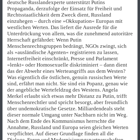
deutsche Russlandexperte unterstützt Putins
Propaganda, derzufolge der Einsatz für Freiheit und
Rechtsstaatlichkeit dem Zweck dient, Russland
einzuhegen – durch eine »Okkupation« Europas mit
westlichen Werten. Das liefert die Ausrede für die
Unterdrückung von allem, was die zunehmend autoritäre
Herrschaft gefährdet: Wenn Putin
Menschenrechtsgruppen bedrängt, NGOs zwingt, sich
als »ausländische Agenten« registrieren zu lassen,
Internetfreiheit einschränkt, Presse und Parlament
»lenkt« oder Homosexuelle diskriminiert – dann dient
das der Abwehr eines Werteangriffs aus dem Westen?
Was eigentlich die östlichen, genuin russischen Werte
sind, erfährt man nicht. Sie sind ein Popanz, genau wie
der angebliche Wertefeldzug des Westens. Angela
Merkel erlaubt sich etwas mehr Distanz zu Putin, trifft
Menschenrechtler und spricht besorgt, aber freundlich
über un­demokratische Gesetze. Milliardendeals steht
dieser normale Umgang unter Nachbarn nicht im Weg.
Nach dem Ende des Kommunismus herrschte die
Annahme, Russland und Europa seien gleichen Werten
verpflichtet. Auf dieser Grundlage finden all die
Dialoge, Foren und Modernisierungspartnerschaften