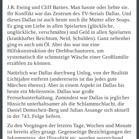
J.R. Ewing und Cliff Barnes. Man hasste oder liebte sie.
Ihr Konflikt war das Zentrum des TV-Serials Dallas. Und
dieses Dallas ist auch heute noch die Mutter aller Soaps.
Es ging um Liebe in allen Spielarten (glückliche,
unglückliche, verschmähte) und Geld in allen Spielarten
(krankhafter Reichtum, Neid, Schulden). Ganz nebenbei
ging es auch um Öl. Aber das war nur eine
Hilfskonstruktion der Drehbuchautoren, um
systematisch die schmutzige Wäsche einer Großfamilie
erzählen zu können.
Natürlich war Dallas durchweg Unfug, von der Realität
Lichtjahre entfernt (andererseits ist das jedes gute
Märchen ebenso). Aber in einem Aspekt ist Dallas bis
heute ein Meilenstein. Dallas war große
Fernsehunterhaltung. Zumindest war Dallas in jeglicher
Hinsicht unterhaltsamer als die Schlammschlacht, die
Daniel Domscheit-Berg und Julian Assange sich aktuell
in der 743. Folge liefern.
Zu den Vorgängen der letzten Tage, Wochen und Monate
ist bereits
alles
gesagt. Gegenseitige Bezichtigungen der
Inkompetenz, der Illoyalität etc. wurden
ausreichend