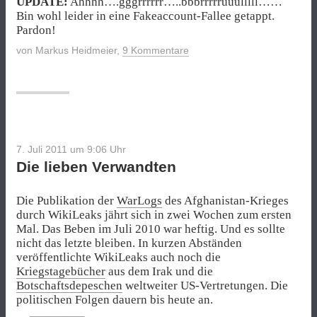
UPDATE:
Ahhhh….gggrrrrrr…..bbbrrrrrüüülllll……
Bin wohl leider in eine Fakeaccount-Fallee getappt.
Pardon!
von
Markus Heidmeier
,
9 Kommentare
7. Juli 2011 um 9:06
Uhr
Die lieben Verwandten
Die Publikation der
WarLogs
des Afghanistan-Krieges
durch WikiLeaks jährt sich in zwei Wochen zum ersten
Mal. Das Beben im Juli 2010 war heftig. Und es sollte
nicht das letzte bleiben. In kurzen Abständen
veröffentlichte WikiLeaks auch noch die
Kriegstagebücher
aus dem Irak und die
Botschaftsdepeschen
weltweiter US-Vertretungen. Die
politischen Folgen dauern bis heute an.