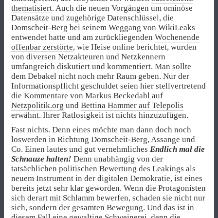
thematisiert
. Auch die neuen Vorgängen um ominöse
Datensätze und zugehörige Datenschlüssel, die
Domscheit-Berg bei seinem Weggang von WikiLeaks
entwendet hatte und am zurückliegenden
Wochenende
offenbar zerstörte
, wie Heise online berichtet, wurden
von diversen Netzakteuren und Netzkennern
umfangreich diskutiert und kommentiert. Man sollte
dem Debakel nicht noch mehr Raum geben. Nur der
Informationspflicht geschuldet seien hier stellvertretend
die Kommentare von Markus Beckedahl auf
Netzpolitik.org
und
Bettina Hammer auf Telepolis
erwähnt. Ihrer Ratlosigkeit ist nichts hinzuzufügen.
Fast nichts. Denn eines möchte man dann doch noch
loswerden in Richtung Domscheit-Berg, Assange und
Co. Einen lautes und gut vernehmliches
Endlich mal die
Schnauze halten!
Denn unabhängig von der
tatsächlichen politischen Bewertung des Leakings als
neuem Instrument in der digitalen Demokratie, ist eines
bereits jetzt sehr klar geworden. Wenn die Protagonisten
sich derart mit Schlamm bewerfen, schaden sie nicht nur
sich, sondern der gesamten Bewegung. Und das ist in
diesem Fall eine gewaltige Schweinerei, denn die