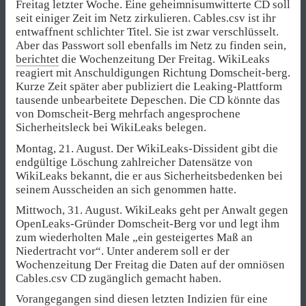
Freitag letzter Woche. Eine geheimnisumwitterte CD soll
seit einiger Zeit im Netz zirkulieren. Cables.csv ist ihr
entwaffnent schlichter Titel. Sie ist zwar verschlüsselt.
Aber das Passwort soll ebenfalls im Netz zu finden sein,
berichtet
die Wochenzeitung Der Freitag. WikiLeaks
reagiert mit Anschuldigungen Richtung Domscheit-berg.
Kurze Zeit später aber publiziert die Leaking-Plattform
tausende unbearbeitete Depeschen. Die CD könnte das
von Domscheit-Berg mehrfach angesprochene
Sicherheitsleck bei WikiLeaks belegen.
Montag, 21. August. Der WikiLeaks-Dissident gibt die
endgültige Löschung zahlreicher Datensätze von
WikiLeaks bekannt, die er aus Sicherheitsbedenken bei
seinem Ausscheiden an sich genommen hatte.
Mittwoch, 31. August. WikiLeaks geht per Anwalt gegen
OpenLeaks-Gründer Domscheit-Berg vor und legt ihm
zum wiederholten Male „ein gesteigertes Maß an
Niedertracht vor“. Unter anderem soll er der
Wochenzeitung Der Freitag die Daten auf der omniösen
Cables.csv CD zugänglich gemacht haben.
Vorangegangen sind diesen letzten Indizien für eine