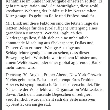
Kenntnisse im Sinne ihrer Aufgabe einsetzen sollten. Es
geht um Reputation und Glaubwürdigkeit, diese wohl
kostbarste Währung der Publizistik im Netzzeitalter.
Kurz gesagt: Es geht um Reife und Professionalität.
Mit Blick auf diese Faktoren sind die letzten Tage die
letzten Belege für den (vorläufigen) Untergang eines
grandiosen Konzepts. Wer das Logbuch des
Niedergangs liest, fühlt sich an eine unheimlich
anmutende Mischung aus Shakespeare, Dallas und
Denver-Clan erinnert. Wenige Auszüge und
Schlaglichter genügen, um zu sehen, dass dieser
Bewegung kein Whistlebower in einem Ministerium,
einem Weltkonzern oder einer global agierenden Bank
mehr trauen wird.
Dienstag. 30. August. Früher Abend, New York Ortszeit.
Nichts geht mehr
. Es ist nur ein temporäres Problem.
Aber es ist symptomatisch. Und selbstverschuldet. Die
Netzseite der Whistleblower-Organisation WikiLeaks
ist
down. Nach dem tausende Depeschen unredigiert
veröffentlicht wurden, sieht sich die Seite massiven
Cyberattacken ausgesetzt.