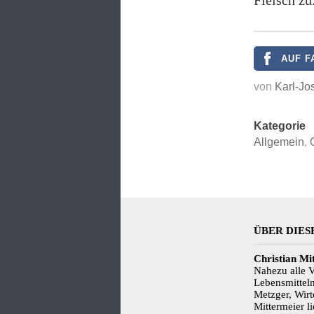
Fleisch zu
AUF F
von
Karl-Jo
Kategorie
Allgemein
,
ÜBER DIES
Christian Mi
Nahezu alle 
Lebensmitteln
Metzger, Wirt
Mittermeier 