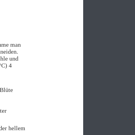
ehme man
hneiden.
ühle und
°C) 4
 Blüte
ter
der hellem