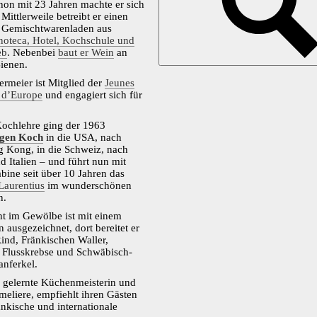
hon mit 23 Jahren machte er sich
 Mittlerweile betreibt er einen
n Gemischtwarenladen aus
noteca, Hotel, Kochschule und
eb
. Nebenbei
baut er Wein
an
ienen.
termeier ist Mitglied der
Jeunes
s d’Europe
und engagiert sich für
Kochlehre ging der 1963
gen Koch
in die USA, nach
 Kong, in die Schweiz, nach
d Italien – und führt nun mit
abine seit über 10 Jahren das
Laurentius
im wunderschönen
n.
t im Gewölbe ist mit einem
n ausgezeichnet, dort bereitet er
ind, Fränkischen Waller,
r Flusskrebse und Schwäbisch-
anferkel.
, gelernte Küchenmeisterin und
eliere, empfiehlt ihren Gästen
änkische und internationale