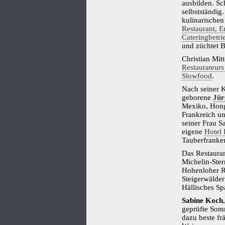
ausbilden. Sc
selbstständig.
kulinarische
Restaurant, E
Cateringbetri
und züchtet B
Christian Mit
Restaurateur
Slowfood
.
Nach seiner 
geborene
Jür
Mexiko, Hong
Frankreich un
seiner Frau S
eigene
Hotel 
Tauberfranke
Das Restauran
Michelin-Ster
Hohenloher R
Steigerwälde
Hällisches Sp
Sabine Koch
geprüfte Somm
dazu beste fr