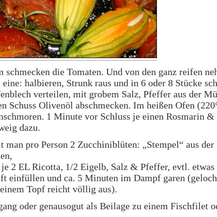
m schmecken die Tomaten. Und von den ganz reifen n
 eine: halbieren, Strunk raus und in 6 oder 8 Stücke sc
enblech verteilen, mit grobem Salz, Pfeffer aus der M
en Schuss Olivenöl abschmecken. Im heißen Ofen (220
nschmoren. 1 Minute vor Schluss je einen Rosmarin &
eig dazu.
lt man pro Person 2 Zucchiniblüten: „Stempel“ aus der
en,
je 2 EL Ricotta, 1/2 Eigelb, Salz & Pfeffer, evtl. etwas
ft einfüllen und ca. 5 Minuten im Dampf garen (geloch
 einem Topf reicht völlig aus).
ang oder genausogut als Beilage zu einem Fischfilet o