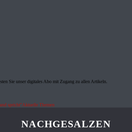
sten Sie unser digitales Abo mit Zugang zu allen Artikeln.
land spricht"
Aktuelle Themen
NACHGESALZEN