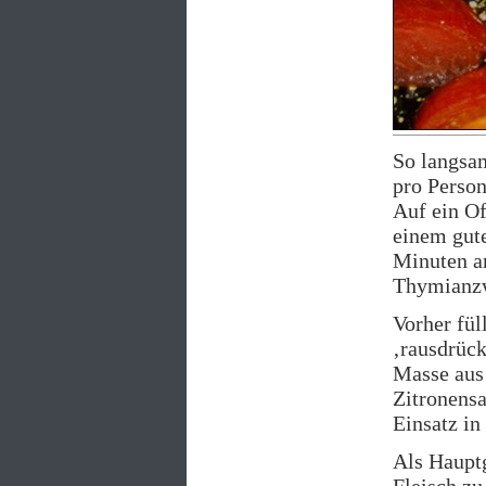
So langsa
pro Person
Auf ein Of
einem gut
Minuten a
Thymianzw
Vorher fül
‚rausdrück
Masse aus 
Zitronensa
Einsatz in
Als Hauptg