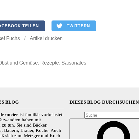
.
ACEBOOK TEILEN
TWITTERN
sef Fuchs
/
Artikel drucken
Obst und Gemüse
,
Rezepte
,
Saisonales
ES BLOG
DIESES BLOG DURCHSUCHE
ttermeier
ist familiär vorbelastet:
Verwandten haben mit
 zu tun. Sie sind Bäcker,
e, Bauern, Brauer, Köche. Auch
ließ sich zum Metzger und Koch