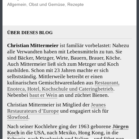
Allgemein
,
Obst und Gemüse
,
Rezepte
ÜBER DIESES BLOG
Christian Mittermeier
ist familiär vorbelastet: Nahezu
alle Verwandten haben mit Lebensmitteln zu tun. Sie
sind Bäcker, Metzger, Wirte, Bauern, Brauer, Köche.
Auch Mittermeier ließ sich zum Metzger und Koch
ausbilden. Schon mit 23 Jahren machte er sich
selbstständig. Mittlerweile betreibt er einen
kulinarischen Gemischtwarenladen aus
Restaurant,
Enoteca, Hotel, Kochschule und Cateringbetrieb
.
Nebenbei
baut er Wein
an und züchtet Bienen.
Christian Mittermeier ist Mitglied der
Jeunes
Restaurateurs d’Europe
und engagiert sich für
Slowfood
.
Nach seiner Kochlehre ging der 1963 geborene
Jürgen
Koch
in die USA, nach Mexiko, Hong Kong, in die
Schweiz, nach Frankreich und Italien – und führt nun