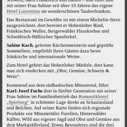
mit seiner Frau Sabine seit über 10 Jahren das eigene
Hotel Laurentius
im wunderschönen Tauberfranken.
Das Restaurant im Gewölbe ist mit einem Michelin-Stern
ausgezeichnet, dort bereitet er Hohenloher Rind,
Fränkischen Waller, Steigerwälder Flusskrebse und
Schwäbisch-Hällisches Spanferkel.
Sabine Koch
, gelernte Küchenmeisterin und geprüfte
Sommeliere, empfiehlt ihren Gästen dazu beste
fränkische und internationale Weine.
Zum Hotel gehört das Hohenloher Märktle, dort kann
man sich eindecken mit „Obst, Gemüse, Schwein &
Wein“.
Kommend aus dem südbadischen Münstertal, führt
Karl-Josef Fuchs
dort in fünfter Generation mit seiner
Frau Sabine im Familienbetrieb das
Romantikhotel
„Spielweg“
in schönster Lage direkt an Schauinsland
und Belchen. Auf seiner Karte finden sich regionale
Produkte wie Münstertäler Forellen, Hinterwälder
Kälber, Wild aus eigener Jagd und Obst und Gemüse aus
dem Markgräflerland. Etwas Besonderes sind die drei