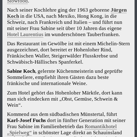
Slowfood
.
Nach seiner Kochlehre ging der 1963 geborene
Jürgen
Koch
in die USA, nach Mexiko, Hong Kong, in die
Schweiz, nach Frankreich und Italien – und führt nun
mit seiner Frau Sabine seit über 10 Jahren das eigene
Hotel Laurentius
im wunderschönen Tauberfranken.
Das Restaurant im Gewölbe ist mit einem Michelin-Stern
ausgezeichnet, dort bereitet er Hohenloher Rind,
Fränkischen Waller, Steigerwälder Flusskrebse und
Schwäbisch-Hällisches Spanferkel.
Sabine Koch
, gelernte Küchenmeisterin und geprüfte
Sommeliere, empfiehlt ihren Gästen dazu beste
fränkische und internationale Weine.
Zum Hotel gehört das Hohenloher Märktle, dort kann
man sich eindecken mit „Obst, Gemüse, Schwein &
Wein“.
Kommend aus dem südbadischen Münstertal, führt
Karl-Josef Fuchs
dort in fünfter Generation mit seiner
Frau Sabine im Familienbetrieb das
Romantikhotel
„Spielweg“
in schönster Lage direkt an Schauinsland