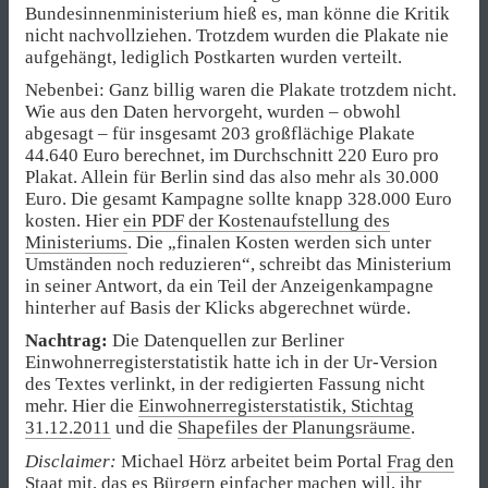
Bundesinnenministerium hieß es, man könne die Kritik
nicht nachvollziehen. Trotzdem wurden die Plakate nie
aufgehängt, lediglich Postkarten wurden verteilt.
Nebenbei: Ganz billig waren die Plakate trotzdem nicht.
Wie aus den Daten hervorgeht, wurden – obwohl
abgesagt – für insgesamt 203 großflächige Plakate
44.640 Euro berechnet, im Durchschnitt 220 Euro pro
Plakat. Allein für Berlin sind das also mehr als 30.000
Euro. Die gesamt Kampagne sollte knapp 328.000 Euro
kosten. Hier
ein PDF der Kostenaufstellung des
Ministeriums
. Die „finalen Kosten werden sich unter
Umständen noch reduzieren“, schreibt das Ministerium
in seiner Antwort, da ein Teil der Anzeigenkampagne
hinterher auf Basis der Klicks abgerechnet würde.
Nachtrag:
Die Datenquellen zur Berliner
Einwohnerregisterstatistik hatte ich in der Ur-Version
des Textes verlinkt, in der redigierten Fassung nicht
mehr. Hier die
Einwohnerregisterstatistik, Stichtag
31.12.2011
und die
Shapefiles der Planungsräume
.
Disclaimer:
Michael Hörz arbeitet beim Portal
Frag den
Staat
mit, das es Bürgern einfacher machen will, ihr