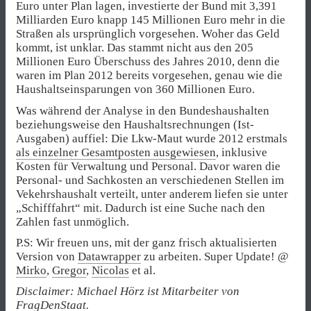
Euro unter Plan lagen, investierte der Bund mit 3,391
Milliarden Euro knapp 145 Millionen Euro mehr in die
Straßen als ursprünglich vorgesehen. Woher das Geld
kommt, ist unklar. Das stammt nicht aus den 205
Millionen Euro Überschuss des Jahres 2010, denn die
waren im Plan 2012 bereits vorgesehen, genau wie die
Haushaltseinsparungen von 360 Millionen Euro.
Was während der Analyse in den Bundeshaushalten
beziehungsweise den Haushaltsrechnungen (Ist-
Ausgaben) auffiel: Die Lkw-Maut wurde 2012 erstmals
als einzelner Gesamtposten ausgewiesen
, inklusive
Kosten für Verwaltung und Personal. Davor waren die
Personal- und Sachkosten an verschiedenen Stellen im
Vekehrshaushalt verteilt, unter anderem liefen sie unter
„Schifffahrt“ mit. Dadurch ist eine Suche nach den
Zahlen fast unmöglich.
P.S: Wir freuen uns, mit der ganz frisch aktualisierten
Version von
Datawrapper
zu arbeiten. Super Update! @
Mirko
,
Gregor
,
Nicolas
et al.
Disclaimer: Michael Hörz ist Mitarbeiter von
FragDenStaat
.