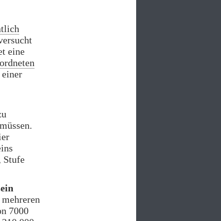
tlich
versucht
t eine
ordneten
 einer
zu
müssen.
ier
eins
 Stufe
sein
i mehreren
on 7000