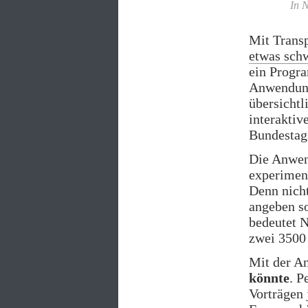
In 
Mit Trans
etwas sch
ein Progra
Anwendung
übersichtl
interaktiv
Bundestags
Die Anwen
experimen
Denn nich
angeben so
bedeutet 
zwei 3500 
Mit der A
könnte
. P
Vorträgen