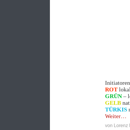
Initiatoren
ROT
loka
GRÜN
– l
GELB
nat
TÜRKIS
n
„Da
Weiter
in
von
Lorenz 
Bew