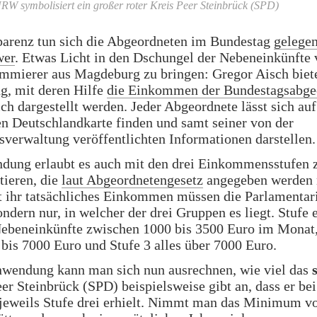
NRW symbolisiert ein großer roter Kreis Peer Steinbrück (SPD)
parenz tun sich die Abgeordneten im Bundestag
gelegen
wer
. Etwas Licht in den Dschungel der Nebeneinkünfte 
mmierer aus Magdeburg zu bringen: Gregor Aisch biete
, mit deren Hilfe
die Einkommen der Bundestagsabge
ich dargestellt werden. Jeder Abgeordnete lässt sich auf
en Deutschlandkarte finden und samt seiner von der
verwaltung veröffentlichten Informationen darstellen.
dung erlaubt es auch mit den drei Einkommensstufen 
tieren, die
laut Abgeordnetengesetz
angegeben werden 
t ihr tatsächliches Einkommen müssen die Parlamentar
ndern nur, in welcher der drei Gruppen es liegt. Stufe 
Nebeneinkünfte zwischen 1000 bis 3500 Euro im Monat,
bis 7000 Euro und Stufe 3 alles über 7000 Euro.
nwendung kann man sich nun ausrechnen, wie viel das
eer Steinbrück (SPD) beispielsweise gibt an, dass er be
 jeweils Stufe drei erhielt. Nimmt man das Minimum v