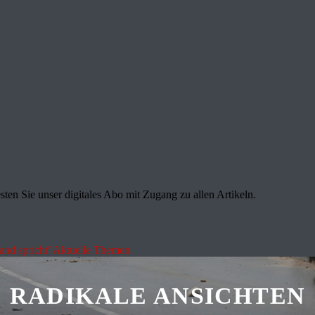
sten Sie unser digitales Abo mit Zugang zu allen Artikeln.
land spricht"
Aktuelle Themen
RADIKALE ANSICHTEN