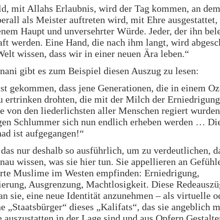
d, mit Allahs Erlaubnis, wird der Tag kommen, an dem
rall als Meister auftreten wird, mit Ehre ausgestattet, 
nem Haupt und unversehrter Würde. Jeder, der ihn bele
aft werden. Eine Hand, die nach ihm langt, wird abgesc
Welt wissen, dass wir in einer neuen Ära leben.“
ani gibt es zum Beispiel diesen Auszug zu lesen:
ist gekommen, dass jene Generationen, die in einem Oz
 ertrinken drohten, die mit der Milch der Erniedrigung
e von den liederlichsten aller Menschen regiert wurden
gen Schlummer sich nun endlich erheben werden … Di
ad ist aufgegangen!“
e das nur deshalb so ausführlich, um zu verdeutlichen, d
au wissen, was sie hier tun. Sie appellieren an Gefühle
ierte Muslime im Westen empfinden: Erniedrigung,
ierung, Ausgrenzung, Machtlosigkeit. Diese Redeauszü
n sie, eine neue Identität anzunehmen – als virtuelle o
he „Staatsbürger“ dieses „Kalifats“, das sie angeblich m
auszustatten in der Lage sind und aus Opfern Gestalt