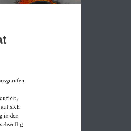
at
 ausgerufen
uziert,
 auf sich
g in den
gschwellig