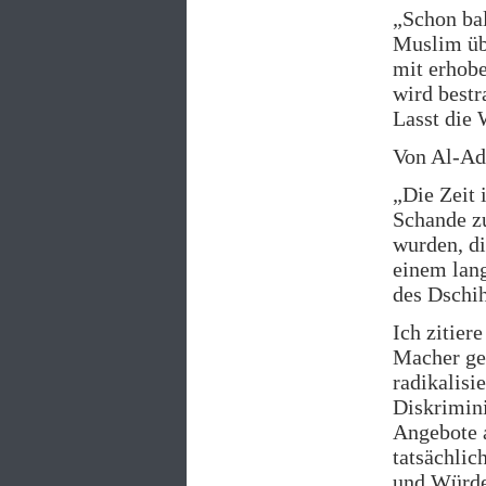
„Schon bal
Muslim übe
mit erhobe
wird bestr
Lasst die 
Von Al-Adn
„Die Zeit 
Schande zu
wurden, di
einem lan
des Dschih
Ich zitier
Macher gen
radikalis
Diskrimin
Angebote a
tatsächlic
und Würde 