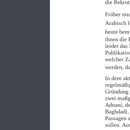
die Rekrut
Früher mus
Arabisch 
heute bemü
ihnen die 
leidet das
Publikatio
welcher Z
werden, da
In dem akt
regelmäßi
Gründung d
zwei maßge
Adnani, de
Baghdadi, 
Passagen 
sollen. Au