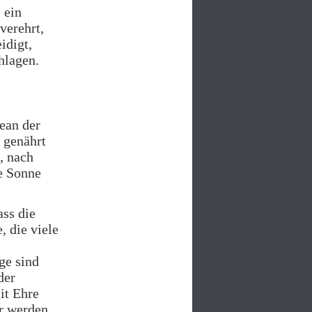
 ein
verehrt,
idigt,
hlagen.
ean der
 genährt
, nach
e Sonne
ass die
, die viele
ge sind
der
it Ehre
er werden