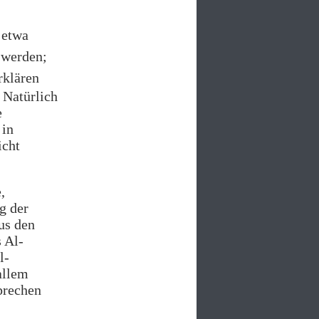
 etwa
 werden;
rklären
 Natürlich
e
 in
icht
,
g der
us den
s Al-
l-
allem
prechen