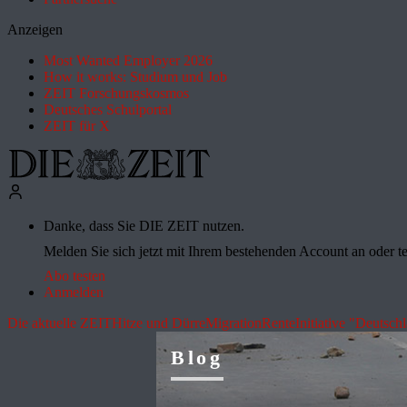
Anzeigen
Most Wanted Employer 2026
How it works: Studium und Job
ZEIT Forschungskosmos
Deutsches Schulportal
ZEIT für X
Danke, dass Sie DIE ZEIT nutzen.
Melden Sie sich jetzt mit Ihrem bestehenden Account an oder te
Abo testen
Anmelden
Die aktuelle ZEIT
Hitze und Dürre
Migration
Rente
Initiative "Deutsch
Blog