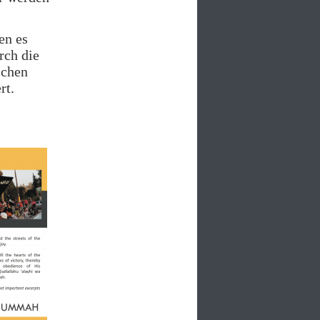
en es
rch die
schen
rt.