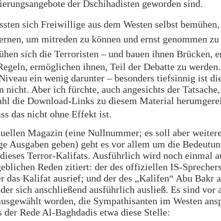
ierungsangebote der Dschihadisten geworden sind.
sten sich Freiwillige aus dem Westen selbst
bemühen
,
lernen, um mitreden zu können und ernst genommen zu
hen sich die Terroristen – und bauen ihnen
Brücken, e
Regeln, ermöglichen ihnen, Teil der Debatte zu werden.
 Niveau ein wenig darunter – besonders tiefsinnig ist di
n nicht. Aber ich fürchte, auch angesichts der Tatsache,
ahl die Download-Links zu diesem Material herumgere
ss das nicht ohne Effekt ist.
uellen Magazin (eine Nullnummer; es soll aber weitere
ge Ausgaben geben) geht es vor allem um die Bedeutun
ieses Terror-Kalifats. Ausführlich wird noch einmal a
blichen Reden zitiert: der des offiziellen IS-Sprecher
r das Kalifat ausrief; und der des „Kalifen“ Abu Bakr a
der sich anschließend ausführlich ausließ. Es sind vor 
ausgewählt worden, die Sympathisanten im Westen ans
s der Rede Al-Baghdadis etwa diese Stelle: