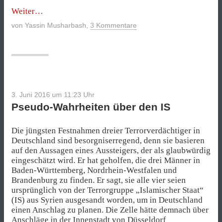
„Was
Weiter
die
von
Yassin Musharbash
,
3 Kommentare
Ramadan-
Terrorkampagne
des
IS
bedeutet“
3. Juni 2016 um 11:23
Uhr
Pseudo-Wahrheiten über den IS
Die jüngsten Festnahmen dreier Terrorverdächtiger in
Deutschland sind besorgniserregend, denn sie basieren
auf den Aussagen eines Aussteigers, der als glaubwürdig
eingeschätzt wird. Er hat geholfen, die drei Männer in
Baden-Württemberg, Nordrhein-Westfalen und
Brandenburg zu finden. Er sagt, sie alle vier seien
ursprünglich von der Terrorgruppe „Islamischer Staat“
(IS) aus Syrien ausgesandt worden, um in Deutschland
einen Anschlag zu planen. Die Zelle hätte demnach über
Anschläge in der Innenstadt von Düsseldorf