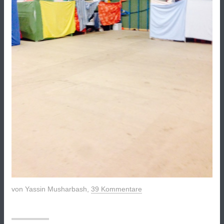
von
Yassin Musharbash
,
39 Kommentare