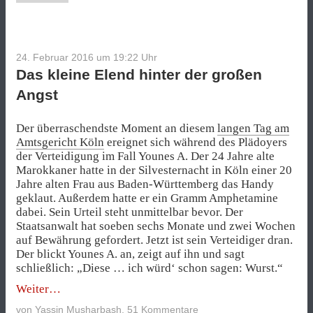
24. Februar 2016 um 19:22
Uhr
Das kleine Elend hinter der großen
Angst
Der überraschendste Moment an diesem
langen Tag am
Amtsgericht Köln
ereignet sich während des Plädoyers
der Verteidigung im Fall Younes A. Der 24 Jahre alte
Marokkaner hatte in der Silvesternacht in Köln einer 20
Jahre alten Frau aus Baden-Württemberg das Handy
geklaut. Außerdem hatte er ein Gramm Amphetamine
dabei. Sein Urteil steht unmittelbar bevor. Der
Staatsanwalt hat soeben sechs Monate und zwei Wochen
auf Bewährung gefordert. Jetzt ist sein Verteidiger dran.
Der blickt Younes A. an, zeigt auf ihn und sagt
schließlich: „Diese … ich würd‘ schon sagen: Wurst.“
„Das
Weiter
kleine
von
Yassin Musharbash
,
51 Kommentare