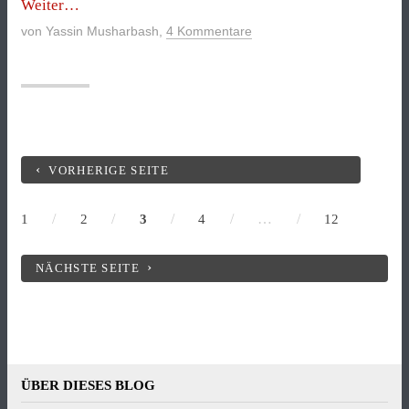
„Warum
Weiter
der
von
Yassin Musharbash
,
4 Kommentare
IS
die
Weltordnung
nicht
gefährdet“
VORHERIGE SEITE
/
/
/
/
…
/
1
2
3
4
12
NÄCHSTE SEITE
ÜBER DIESES BLOG