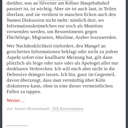
darüber, was an Silvester am Kölner Hauptbahnhof
passiert ist, ist wichtig. Aber sie ist auch laut, in Teilen
überlaut, und sie verdient in manchen Ecken auch den
Namen Diskussion nicht mehr: nämlich dort, wo
Informationskrümelchen nur noch als Munition
verwenden werden, um Ressentiments gegen
Flüchtlinge, Migranten, Muslime, Araber loszuwerden.
Wer Nachdenklichkeit einfordert, den Mangel an
gesicherten Informationen beklagt oder nicht zu jedem
Aspekt sofort eine knallharte Meinung hat, gilt dann
plötzlich als feige oder naiv oder als Apologet aller nur
denkbaren Verbrechen. Ich will mich aber nicht in die
Defensive drängen lassen. Ich bin, ganz im Gegenteil,
davon überzeugt, dass man vernünftig über Köln
diskutieren kann, ohne in eine dieser vermeintlichen
Fallen zu tappen.
„Drei
Weiter
Vorschläge,
von
Yassin Musharbash
,
259 Kommentare
wie
man
über