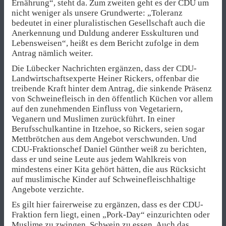
Ernährung“, steht da. Zum zweiten geht es der CDU um
nicht weniger als unsere Grundwerte: „Toleranz
bedeutet in einer pluralistischen Gesellschaft auch die
Anerkennung und Duldung anderer Esskulturen und
Lebensweisen“, heißt es dem Bericht zufolge in dem
Antrag nämlich weiter.
Die Lübecker Nachrichten ergänzen, dass der CDU-
Landwirtschaftsexperte Heiner Rickers, offenbar die
treibende Kraft hinter dem Antrag, die sinkende Präsenz
von Schweinefleisch in den öffentlich Küchen vor allem
auf den zunehmenden Einfluss von Vegetariern,
Veganern und Muslimen zurückführt. In einer
Berufsschulkantine in Itzehoe, so Rickers, seien sogar
Mettbrötchen aus dem Angebot verschwunden. Und
CDU-Fraktionschef Daniel Günther weiß zu berichten,
dass er und seine Leute aus jedem Wahlkreis von
mindestens einer Kita gehört hätten, die aus Rücksicht
auf muslimische Kinder auf Schweinefleischhaltige
Angebote verzichte.
Es gilt hier fairerweise zu ergänzen, dass es der CDU-
Fraktion fern liegt, einen „Pork-Day“ einzurichten oder
Muslime zu zwingen, Schwein zu essen. Auch das