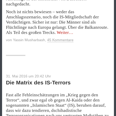
nachgedacht.
Noch ist nichts bewiesen – weder das
Anschlagsszenario, noch die IS-Mitgliedschaft der
Verdächtigen. Sicher ist nur: Die Männer sind als
Flüchtlinge nach Europa gelangt. Über die Balkanroute.
„Pseudo-
Als Teil des großen Trecks.
Weiter
Wahrheiten
von
Yassin Musharbash
,
45 Kommentare
über
den
IS“
31. Mai 2016 um 20:42
Uhr
Die Matrix des IS-Terrors
Fast alle Fehleinschätzungen im „Krieg gegen den
Terror“, und zwar egal ob gegen Al-Kaida oder den
sogenannten „Islamischen Staat“ (IS), beruhen darauf,
dass wir dazu tendieren, dschihadistische
Terrororganisationen nach uns vertrauten Maßstäben zu