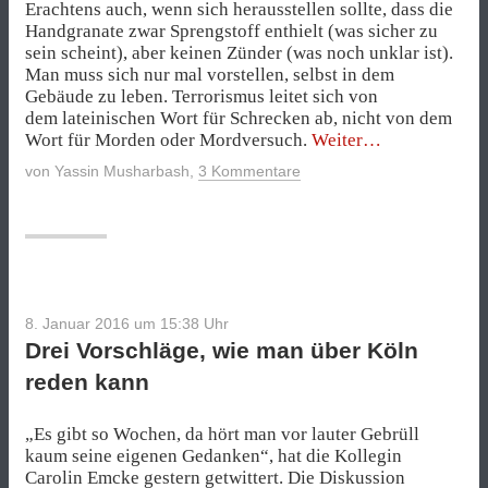
Erachtens auch, wenn sich herausstellen sollte, dass die
Handgranate zwar Sprengstoff enthielt (was sicher zu
sein scheint), aber keinen Zünder (was noch unklar ist).
Man muss sich nur mal vorstellen, selbst in dem
Gebäude zu leben. Terrorismus leitet sich von
dem lateinischen Wort für Schrecken ab, nicht von dem
„Handgranate
Wort für Morden oder Mordversuch.
Weiter
+
von
Yassin Musharbash
,
3 Kommentare
Flüchtlingsheim
=
Neonazi?“
8. Januar 2016 um 15:38
Uhr
Drei Vorschläge, wie man über Köln
reden kann
„Es gibt so Wochen, da hört man vor lauter Gebrüll
kaum seine eigenen Gedanken“, hat die Kollegin
Carolin Emcke
gestern getwittert
. Die Diskussion