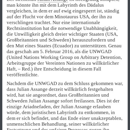
man könnte ihn mit dem Labyrinth des Dädalus
vergleichen, in dem er auf ewig eingesperrt ist, ständig
auf der Flucht vor dem Minotaurus USA, der ihn zu
verschlingen trachtet. Nur eine internationale
Rechtsinstitution hat die notwendige Unabhängigkeit,
die Unwilligkeit gleich dreier wichtiger Staaten (USA,
Großbritannien und Schweden) herauszufordern und
den Mut eines Staates (Ecuador) zu unterstützen. Genau
das geschah am 5. Februar 2016, als die UNWGAD
(United Nations Working Group on Arbitrary Detention,
Arbeitsgruppe der Vereinten Nationen zu willkürlicher
Haft, – Red.) ihre Entscheidung in diesem Fall
veröffentlichte.
Nachdem die UNWGAD zu dem Schluss gekommen war,
dass Julian Assange derzeit willkürlich festgehalten
wird, hat sie angeordnet, dass Großbritannien und
Schweden Julian Assange sofort freilassen. Dies ist der
einzige Ariadnefaden, der Julian Assange erlauben
würde, dem juristischen Labyrinth zu entkommen, in
dem er sich befindet, und das Ende einer unakzeptablen,
unmenschlichen Behandlung, seiner willkürlicher
Festsetzung und des unfairen Prozesses gegen ihn